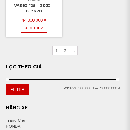
VARIO 125 – 2022 –
817678
44,000,000
₫
XEM THÊM
1
2
→
LỌC THEO GIÁ
Min
Max
Price:
40,500,000 ₫
—
73,000,000 ₫
FILTER
price
price
HÃNG XE
Trang Chủ
HONDA