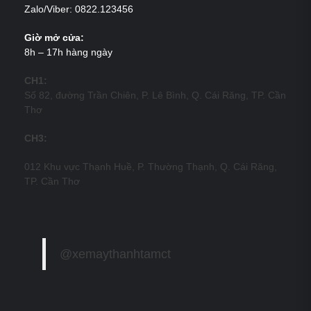
Zalo/Viber: 0822.123456
Giờ mở cửa:
8h – 17h hàng ngày
CH1:
Số 82, đường Trần Chiên, P. Lê Bình, Q. Cái Răng, TP. Cần
Thơ
CH3:
012 Khu vực Thạnh Huề, P. Thường Thạnh, Q. Cái Răng,
TP. Cần Thơ
@xemaythanhtamct