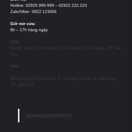
Hotline: 02929.999.999 – 02922.222.223
Zalo/Viber: 0822.123456
Giờ mở cửa:
8h – 17h hàng ngày
CH1:
Số 82, đường Trần Chiên, P. Lê Bình, Q. Cái Răng, TP. Cần
Thơ
CH3:
012 Khu vực Thạnh Huề, P. Thường Thạnh, Q. Cái Răng,
TP. Cần Thơ
@xemaythanhtamct