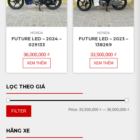
HONDA
HONDA
FUTURE LED – 2024 –
FUTURE LED – 2023 –
029133
138269
36,000,000
₫
33,500,000
₫
XEM THÊM
XEM THÊM
LỌC THEO GIÁ
Min
Max
Price:
33,500,000 ₫
—
36,000,000 ₫
FILTER
price
price
HÃNG XE