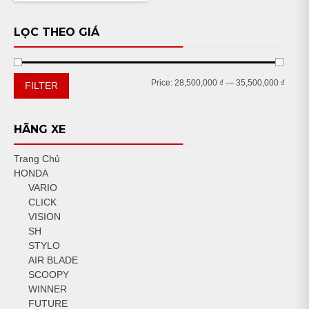
LỌC THEO GIÁ
Min
Max
Price:
28,500,000 ₫
—
35,500,000 ₫
FILTER
price
price
HÃNG XE
Trang Chủ
HONDA
VARIO
CLICK
VISION
SH
STYLO
AIR BLADE
SCOOPY
WINNER
FUTURE