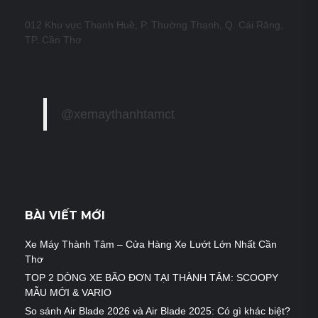
012 Khu vực Thạnh Huề, P. Thường Thạnh, Q. Cái Răng,
TP. Cần Thơ
@xemaythanhtamct
BÀI VIẾT MỚI
Xe Máy Thành Tâm – Cửa Hàng Xe Lướt Lớn Nhất Cần
Thơ
TOP 2 DÒNG XE BÃO ĐƠN TẠI THÀNH TÂM: SCOOPY
MẪU MỚI & VARIO
So sánh Air Blade 2026 và Air Blade 2025: Có gì khác biệt?