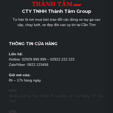
CTY TNHH Thành Tâm Group
Tự hào là nơi mua bán trao đổi các dòng xe tay ga cao
câp, chạy lướt, xe đẹp đời cao uy tín tại Cần Thơ
THÔNG TIN CỬA HÀNG
Liên hệ:
Hotline: 02929.999.999 – 02922.222.223
Zalo/Viber: 0822.123456
Giờ mở cửa:
8h – 17h hàng ngày
CH1:
Số 82, đường Trần Chiên, P. Lê Bình, Q. Cái Răng, TP. Cần
Thơ
CH3: