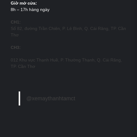
Giờ mở cửa:
8h – 17h hàng ngày
CH1:
Số 82, đường Trần Chiên, P. Lê Bình, Q. Cái Răng, TP. Cần
Thơ
CH3:
012 Khu vực Thạnh Huề, P. Thường Thạnh, Q. Cái Răng,
TP. Cần Thơ
@xemaythanhtamct