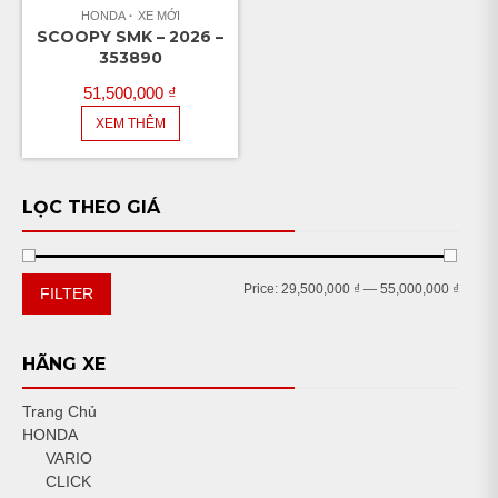
HONDA
XE MỚI
SCOOPY SMK – 2026 –
353890
51,500,000
₫
XEM THÊM
LỌC THEO GIÁ
Min
Max
Price:
29,500,000 ₫
—
55,000,000 ₫
FILTER
price
price
HÃNG XE
Trang Chủ
HONDA
VARIO
CLICK