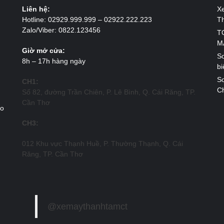
Liên hệ:
X
Hotline: 02929.999.999 – 02922.222.223
T
Zalo/Viber: 0822.123456
T
M
Giờ mở cửa:
So
8h – 17h hàng ngày
bi
So
CH1:
Ch
Số 82, đường Trần Chiên, P. Lê Bình, Q. Cái Răng, TP.
Cần Thơ
ao
CH3:
012 Khu vực Thạnh Huề, P. Thường Thạnh, Q. Cái
Răng, TP. Cần Thơ
@xemaythanhtamct