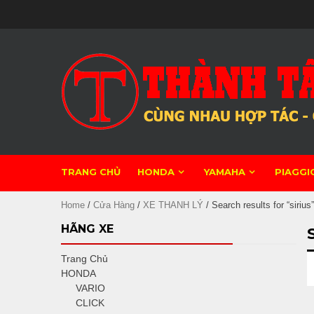
Skip
to
content
TRANG CHỦ
HONDA
YAMAHA
PIAGGI
Home
/
Cửa Hàng
/
XE THANH LÝ
/ Search results for “sirius”
HÃNG XE
Trang Chủ
HONDA
VARIO
CLICK