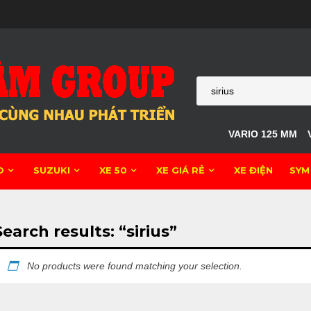
VARIO 125 MM
O
SUZUKI
XE 50
XE GIÁ RẺ
XE ĐIỆN
SYM
Search results: “sirius”
No products were found matching your selection.