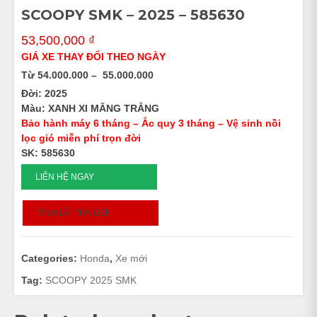
SCOOPY SMK – 2025 – 585630
53,500,000
₫
GIÁ XE THAY ĐỔI THEO NGÀY
Từ 54.000.000 – 55.000.000
Đời: 2025
Màu: XANH XI MĂNG TRẮNG
Bảo hành máy 6 tháng – Ắc quy 3 tháng – Vệ sinh nồi
lọc gió miễn phí trọn đời
SK: 585630
SCOOPY
LIÊN HỆ NGAY
SMK
-
TÍNH LÃI TRẢ GÓP
2025
-
585630
Categories:
Honda
,
Xe mới
quantity
Tag:
SCOOPY 2025 SMK