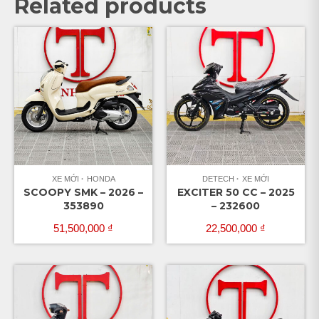
Related products
XE MỚI
HONDA
DETECH
XE MỚI
SCOOPY SMK – 2026 –
EXCITER 50 CC – 2025
353890
– 232600
51,500,000
₫
22,500,000
₫