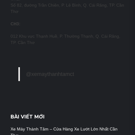
Số 82, đường Trần Chiên, P. Lê Bình, Q. Cái Răng, TP. Cần
Thơ
CH3:
012 Khu vực Thạnh Huề, P. Thường Thạnh, Q. Cái Răng,
TP. Cần Thơ
@xemaythanhtamct
BÀI VIẾT MỚI
Xe Máy Thành Tâm – Cửa Hàng Xe Lướt Lớn Nhất Cần