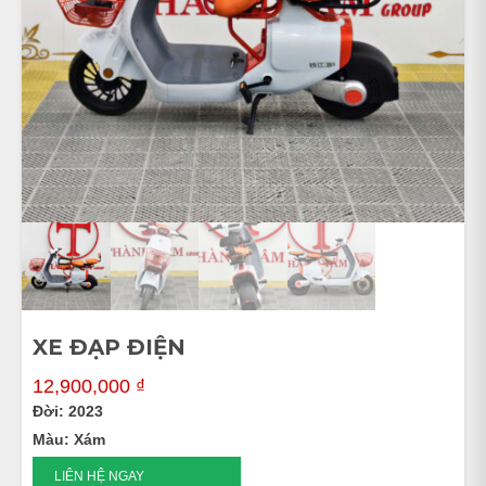
XE ĐẠP ĐIỆN
12,900,000
₫
Đời: 2023
Màu: Xám
XE
LIÊN HỆ NGAY