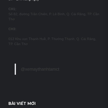
CH1:
Số 82, đường Trần Chiên, P. Lê Bình, Q. Cái Răng, TP. Cần
Thơ
CH3:
012 Khu vực Thạnh Huề, P. Thường Thạnh, Q. Cái Răng,
TP. Cần Thơ
@xemaythanhtamct
BÀI VIẾT MỚI