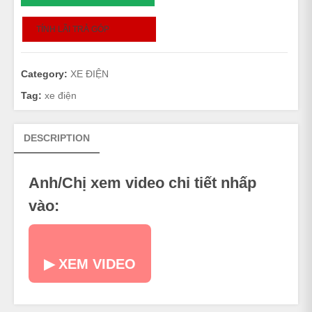
ĐẠP
ĐIỆN
TÍNH LÃI TRẢ GÓP
quantity
Category:
XE ĐIỆN
Tag:
xe điện
DESCRIPTION
Anh/Chị xem video chi tiết nhấp
vào:
▶ XEM VIDEO