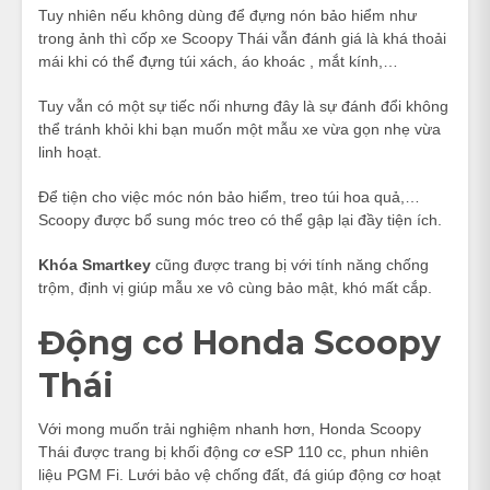
Tuy nhiên nếu không dùng để đựng nón bảo hiểm như
trong ảnh thì cốp xe Scoopy Thái vẫn đánh giá là khá thoải
mái khi có thể đựng túi xách, áo khoác , mắt kính,…
Tuy vẫn có một sự tiếc nối nhưng đây là sự đánh đổi không
thể tránh khỏi khi bạn muốn một mẫu xe vừa gọn nhẹ vừa
linh hoạt.
Để tiện cho việc móc nón bảo hiểm, treo túi hoa quả,…
Scoopy được bổ sung móc treo có thể gập lại đầy tiện ích.
Khóa Smartkey
cũng được trang bị với tính năng chống
trộm, định vị giúp mẫu xe vô cùng bảo mật, khó mất cắp.
Động cơ Honda Scoopy
Thái
Với mong muốn trải nghiệm nhanh hơn, Honda Scoopy
Thái được trang bị khối động cơ eSP 110 cc, phun nhiên
liệu PGM Fi. Lưới bảo vệ chống đất, đá giúp động cơ hoạt