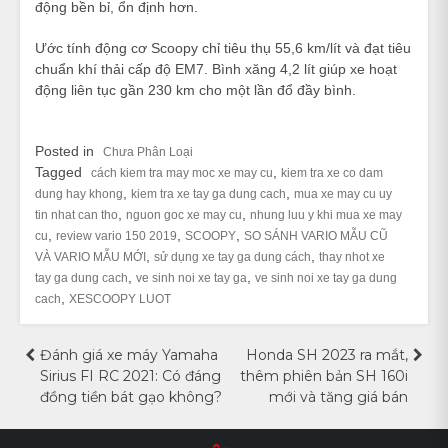
động bền bỉ, ổn định hơn.
Ước tính động cơ Scoopy chỉ tiêu thụ 55,6 km/lít và đạt tiêu
chuẩn khí thải cấp độ EM7. Bình xăng 4,2 lít giúp xe hoạt
động liên tục gần 230 km cho một lần đổ đầy bình.
Posted in
Chưa Phân Loại
Tagged
,
cách kiem tra may moc xe may cu
kiem tra xe co dam
,
,
dung hay khong
kiem tra xe tay ga dung cach
mua xe may cu uy
,
,
tin nhat can tho
nguon goc xe may cu
nhung luu y khi mua xe may
,
,
,
cu
review vario 150 2019
SCOOPY
SO SÁNH VARIO MẪU CŨ
,
,
VÀ VARIO MẪU MỚI
sử dụng xe tay ga dung cách
thay nhot xe
,
,
tay ga dung cach
ve sinh noi xe tay ga
ve sinh noi xe tay ga dung
,
cach
XESCOOPY LUOT
Điều
Đánh giá xe máy Yamaha
Honda SH 2023 ra mắt,
Sirius FI RC 2021: Có đáng
thêm phiên bản SH 160i
hướng
đồng tiền bát gạo không?
mới và tăng giá bán
bài