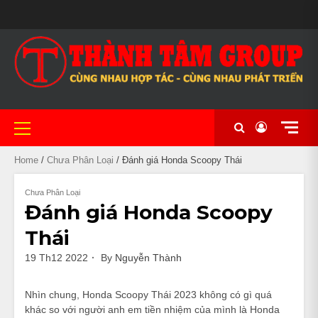
Skip
MAIN
to
BẢO
CẦM
CHÍNH
CỬA
CỬA
GIỎ
LIÊN
#20
MẪU
NHIỀU
XE
XE
XE
XE
NHÀ
TÀI
THANH
TIN
TRANG
XE
SLIDER
content
HÀNH
ĐỒ
SÁCH
HÀNG
HÀNG
HÀNG
HỆ
(KHÔNG
MÃ
DÒNG
CHẠY
CÔN
NỮ
PHÂN
NGHỈ
KHOẢN
TOÁN
TỨC
CHỦ
MÁY
BẢO
XE
ĐỀ)
ĐA
XE
LƯỚT
TAY
ĐẸP
KHỐI
KHÁCH
UY
MẬT
MÁY
DẠNG
NHẬP
THỂ
LỚN
SẠN
TÍN
CHẤT
KHẨU
THAO
TẠI
LƯỢNG
CẦN
TẠI
THƠ
Primary
CẦN
Menu
THƠ
Home
/
Chưa Phân Loại
/ Đánh giá Honda Scoopy Thái
Chưa Phân Loại
Đánh giá Honda Scoopy
Thái
19 Th12 2022
By
Nguyễn Thành
Nhìn chung, Honda Scoopy Thái 2023 không có gì quá
khác so với người anh em tiền nhiệm của mình là Honda