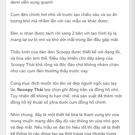
demi viền xung quanh.
Cụm đèn chính hơi nhô về trước tạo chiều sâu và sự ấn
tượng khó mà nhầm lẫn với các mẫu xe khác được.
Đèn xi nhan được tách rời sang 2 bên với tạo hình kỳ lạ
mang lại sự tò mò và khó dời mắt trong lần đầu gặp mặt.
Thấu kính của dàn đèn Scoopy được thiết kế với dạng lồi,
và hoa văn tinh thể. Điều này khiến cho dãy sáng của
Scoopy Thái khá rộng và độc đáo chứ không nhàm chán
như các cụm đèn thường thấy trước nay.
Cùng mục đích muốn tôn lên vẻ đẹp người ngồi sau tay
lái,
Scoopy Thái
lựa chọn ghi đông trần và đồng hồ nhỏ.
Tuy nhiên để không bị hạn chế, nhà sản xuất đã thêm một
đồng hồ kỹ thuật số phía dưới cụm đồng hồ chính.
Nhìn chung, đây là một thiết kế khá là tham vọng khi vừa
mong muốn mang đến đầy đủ các thông tin vừa nhỏ gọn
và đẹp mắt. Nếu mẫu xe đạt tín hiệu tốt thì đây sẽ là thiết
kế thống trị các dòng tay ga thời trang của Honda trong