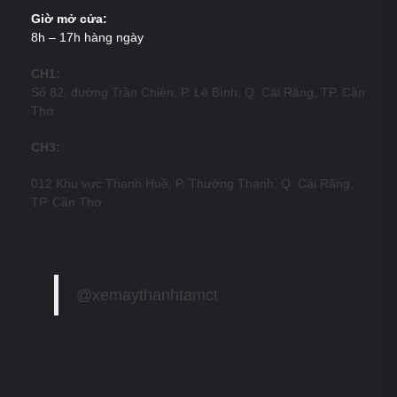
Giờ mở cửa:
8h – 17h hàng ngày
CH1:
Số 82, đường Trần Chiên, P. Lê Bình, Q. Cái Răng, TP. Cần
Thơ
CH3:
012 Khu vực Thạnh Huề, P. Thường Thạnh, Q. Cái Răng,
TP. Cần Thơ
@xemaythanhtamct