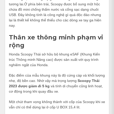
tương lai.Ở phía bên trái, Scoopy được bổ sung một hộc
chứa đồ mini chống thấm nước và cổng sạc dạng chuôi
USB. Đây không tính là công nghệ gì quá độc đáo nhưng
lại là thiết kế không thể thiếu cho các dòng xe tay ga hiện
nay.
Thân xe thông minh phạm vi
rộng
Honda Scoopy Thái sở hữu bộ khung eSAF (Khung Kiến
trúc Thông minh Nâng cao) được sản xuất với quy trình
nghiêm ngặt của Honda.
Đặc điểm của mẫu khung này là độ cứng cáp và khối lượng
nhẹ, độ bền cao. Nhờ vậy mà trọng lượng
Scoopy Thái
2023 được giảm đi 5 kg
và tính di chuyển cũng linh hoạt,
cơ động trong khi quay đầu xe.
Một chút tham vọng không thành với cốp của Scoopy khi xe
vẫn chỉ có thể dừng lại ở cốp U BOX 15,4 lít.