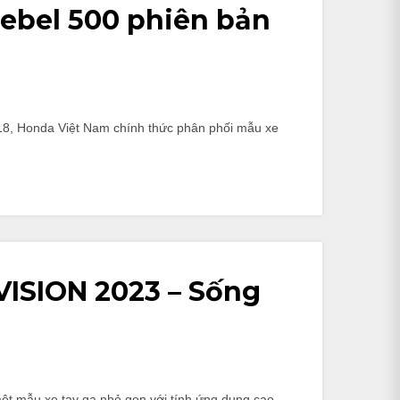
Rebel 500 phiên bản
18, Honda Việt Nam chính thức phân phối mẫu xe
VISION 2023 – Sống
ột mẫu xe tay ga nhỏ gọn với tính ứng dụng cao.