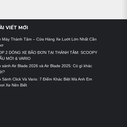
ÀI VIẾT MỚI
e Máy Thành Tâm – Cửa Hàng Xe Lướt Lớn Nhất Cần
hơ
OP 2 DÒNG XE BÃO ĐƠN TẠI THÀNH TÂM: SCOOPY
ẪU MỚI & VARIO
 sánh Air Blade 2026 và Air Blade 2025: Có gì khác
ệt?
 Sánh Click Và Vario: 7 Điểm Khác Biệt Mà Anh Em
ơi Xe Nên Biết