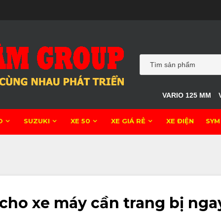
VARIO 125 MM
O
SUZUKI
XE 50
XE GIÁ RẺ
XE ĐIỆN
SYM
ho xe máy cần trang bị nga