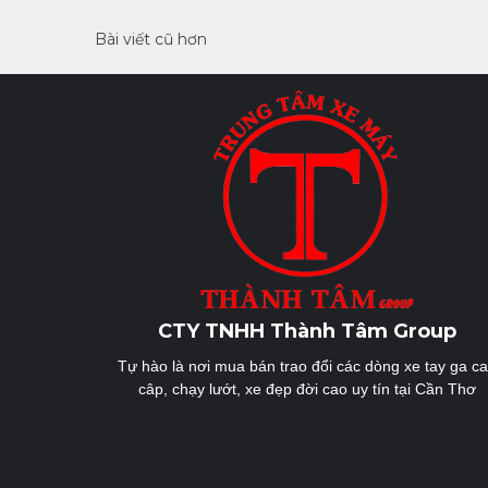
Điều
Bài viết cũ hơn
hướng
bài
viết
CTY TNHH Thành Tâm Group
Tự hào là nơi mua bán trao đổi các dòng xe tay ga c
câp, chạy lướt, xe đẹp đời cao uy tín tại Cần Thơ