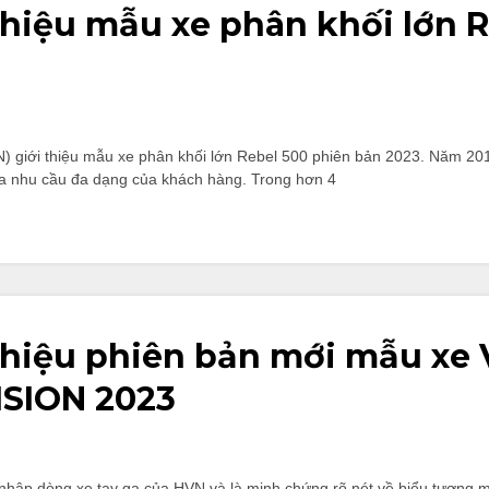
thiệu mẫu xe phân khối lớn 
 giới thiệu mẫu xe phân khối lớn Rebel 500 phiên bản 2023. Năm 20
đa nhu cầu đa dạng của khách hàng. Trong hơn 4
thiệu phiên bản mới mẫu xe 
ISION 2023
 nhập dòng xe tay ga của HVN và là minh chứng rõ nét về biểu tượng m