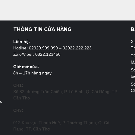
THÔNG TIN CỬA HÀNG
B
Liên hệ:
X
Hotline: 02929.999.999 – 02922.222.223
T
Zalo/Viber: 0822.123456
T
M
Giờ mở cửa:
So
8h – 17h hàng ngày
bi
So
CH1:
Ch
Số 82, đường Trần Chiên, P. Lê Bình, Q. Cái Răng, TP.
Cần Thơ
ao
CH3:
012 Khu vực Thạnh Huề, P. Thường Thạnh, Q. Cái
Răng, TP. Cần Thơ