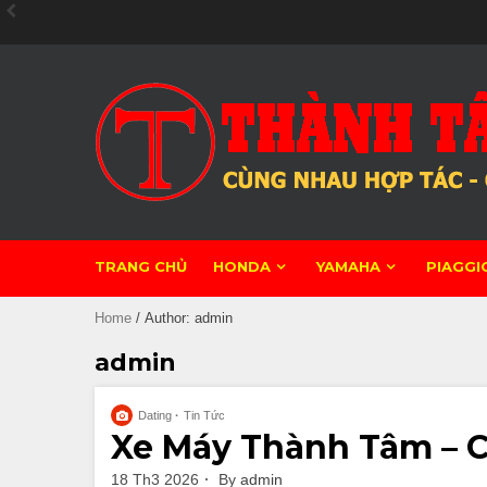
Skip
to
content
TRANG CHỦ
HONDA
YAMAHA
PIAGGI
Home
/ Author: admin
admin
Dating
Tin Tức
Xe Máy Thành Tâm – C
18 Th3 2026
By
admin