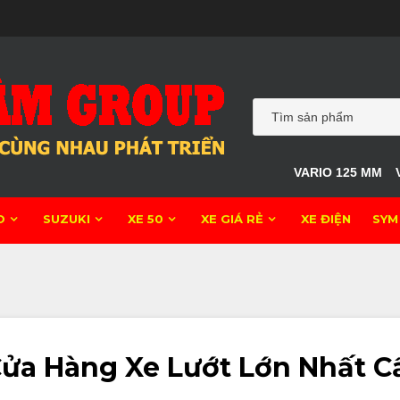
VARIO 125 MM
O
SUZUKI
XE 50
XE GIÁ RẺ
XE ĐIỆN
SYM
ửa Hàng Xe Lướt Lớn Nhất C