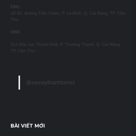
CH1:
Số 82, đường Trần Chiên, P. Lê Bình, Q. Cái Răng, TP. Cần
Thơ
CH3:
012 Khu vực Thạnh Huề, P. Thường Thạnh, Q. Cái Răng,
TP. Cần Thơ
@xemaythanhtamct
BÀI VIẾT MỚI