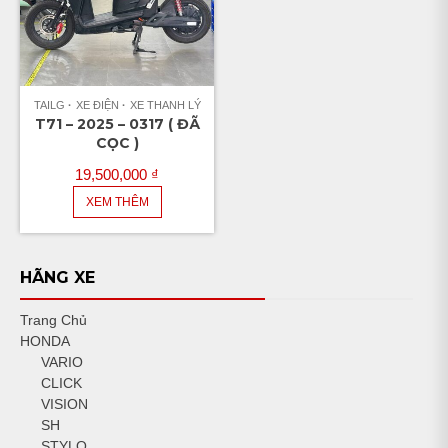
TAILG
XE ĐIỆN
XE THANH LÝ
T71 – 2025 – 0317 ( ĐÃ
CỌC )
19,500,000
₫
XEM THÊM
HÃNG XE
Trang Chủ
HONDA
VARIO
CLICK
VISION
SH
STYLO