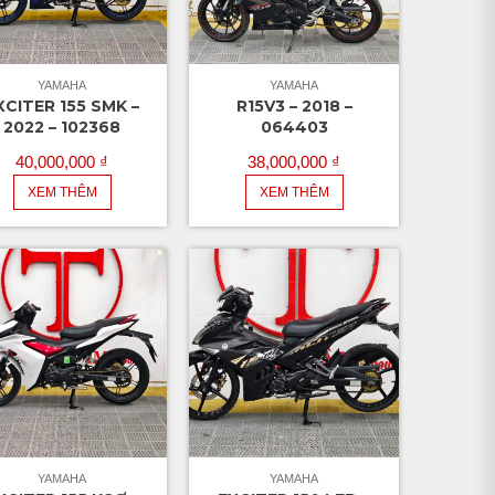
YAMAHA
YAMAHA
XCITER 155 SMK –
R15V3 – 2018 –
2022 – 102368
064403
40,000,000
₫
38,000,000
₫
XEM THÊM
XEM THÊM
YAMAHA
YAMAHA