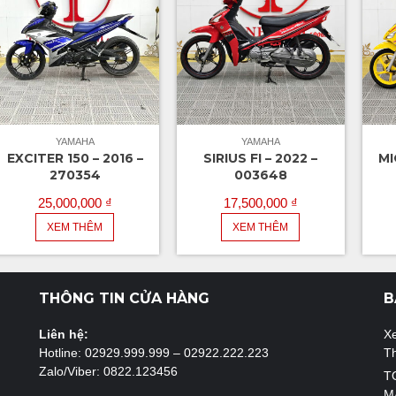
YAMAHA
YAMAHA
EXCITER 150 – 2016 –
SIRIUS FI – 2022 –
MI
270354
003648
25,000,000
₫
17,500,000
₫
XEM THÊM
XEM THÊM
THÔNG TIN CỬA HÀNG
B
Liên hệ:
X
Hotline: 02929.999.999 – 02922.222.223
T
Zalo/Viber: 0822.123456
T
M