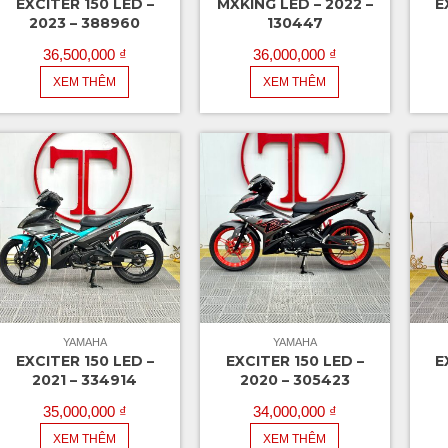
EXCITER 150 LED –
MXKING LED – 2022 –
E
2023 – 388960
130447
36,500,000
₫
36,000,000
₫
XEM THÊM
XEM THÊM
YAMAHA
YAMAHA
EXCITER 150 LED –
EXCITER 150 LED –
E
2021 – 334914
2020 – 305423
35,000,000
₫
34,000,000
₫
XEM THÊM
XEM THÊM