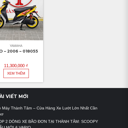
YAMAHA
O – 2006 – 018055
11,300,000
₫
XEM THÊM
ÀI VIẾT MỚI
e Máy Thành Tâm – Cửa Hàng Xe Lướt Lớn Nhất Cần
hơ
OP 2 DÒNG XE BÃO ĐƠN TẠI THÀNH TÂM: SCOOPY
ẪU MỚI & VARIO