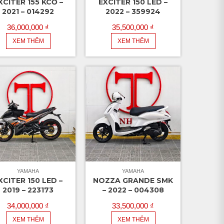
XCITER 155 KCƠ –
EXCITER 150 LED –
2021 – 014292
2022 – 359924
36,000,000
₫
35,500,000
₫
XEM THÊM
XEM THÊM
YAMAHA
YAMAHA
XCITER 150 LED –
NOZZA GRANDE SMK
2019 – 223173
– 2022 – 004308
34,000,000
₫
33,500,000
₫
XEM THÊM
XEM THÊM