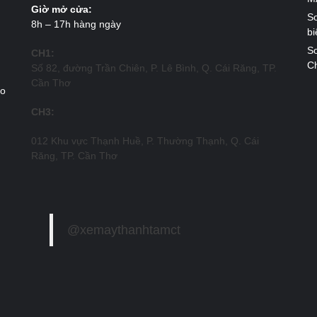
Giờ mở cửa:
So
8h – 17h hàng ngày
bi
So
CH1:
Ch
Số 82, đường Trần Chiên, P. Lê Bình, Q. Cái Răng, TP.
Cần Thơ
ao
CH3:
012 Khu vực Thạnh Huề, P. Thường Thạnh, Q. Cái
Răng, TP. Cần Thơ
@xemaythanhtamct