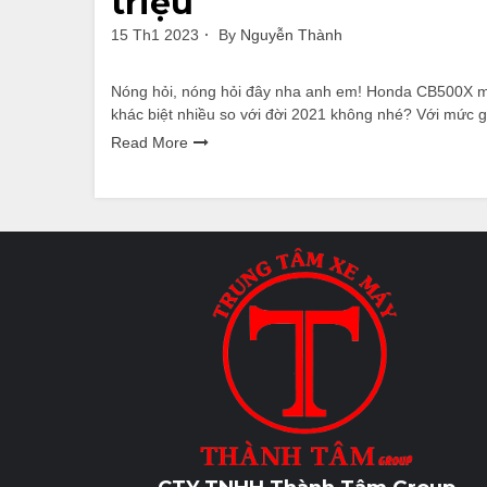
triệu
15 Th1 2023
By
Nguyễn Thành
Nóng hỏi, nóng hỏi đây nha anh em! Honda CB500X m
khác biệt nhiều so với đời 2021 không nhé? Với mức g
Read More