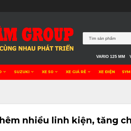
VARIO 125 MM
O
SUZUKI
XE 50
XE GIÁ RẺ
XE ĐIỆN
SYM
êm nhiều linh kiện, tăng ch