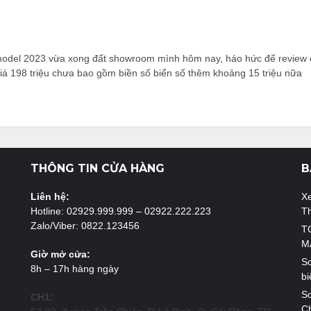
odel 2023 vừa xong đất showroom mình hôm nay, háo hức để review c
iá 198 triệu chưa bao gồm biền số biển số thêm khoảng 15 triệu nữa
THÔNG TIN CỬA HÀNG
B
Liên hệ:
X
Hotline: 02929.999.999 – 02922.222.223
T
Zalo/Viber: 0822.123456
T
M
Giờ mở cửa:
So
8h – 17h hàng ngày
bi
So
CH1:
Ch