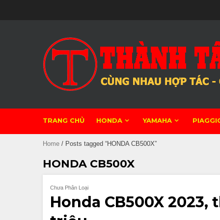
Skip
to
content
TRANG CHỦ
HONDA
YAMAHA
PIAGGI
Home
/ Posts tagged “HONDA CB500X”
HONDA CB500X
Chưa Phân Loại
Honda CB500X 2023, th