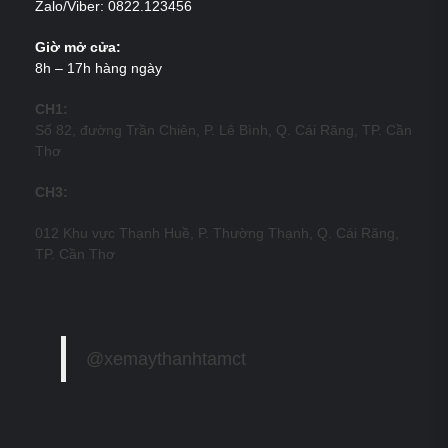
Zalo/Viber: 0822.123456
Giờ mở cửa:
8h – 17h hàng ngày
CH1:
Số 82, đường Trần Chiên, P. Lê Bình, Q. Cái Răng, TP. Cần
Thơ
CH3:
012 Khu vực Thạnh Huề, P. Thường Thạnh, Q. Cái Răng,
TP. Cần Thơ
@xemaythanhtamct