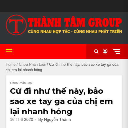
Skip
MAIN
to
BẢO
CẦM
CHÍNH
CỬA
CỬA
GIỎ
LIÊN
#20
MẪU
NHIỀU
XE
XE
XE
XE
NHÀ
TÀI
THANH
TIN
TRANG
XE
SLIDER
content
HÀNH
ĐỒ
SÁCH
HÀNG
HÀNG
HÀNG
HỆ
(KHÔNG
MÃ
DÒNG
CHẠY
CÔN
NỮ
PHÂN
NGHỈ
KHOẢN
TOÁN
TỨC
CHỦ
MÁY
BẢO
XE
ĐỀ)
ĐA
XE
LƯỚT
TAY
ĐẸP
KHỐI
KHÁCH
UY
MẬT
MÁY
DẠNG
NHẬP
THỂ
LỚN
SẠN
TÍN
CHẤT
KHẨU
THAO
TẠI
LƯỢNG
CẦN
TẠI
THƠ
Primary
CẦN
Menu
THƠ
Home
/
Chưa Phân Loại
/ Cứ đi như thế này, bảo sao xe tay ga của
chị em lại nhanh hỏng
Chưa Phân Loại
Cứ đi như thế này, bảo
sao xe tay ga của chị em
lại nhanh hỏng
16 Th6 2020
By
Nguyễn Thành