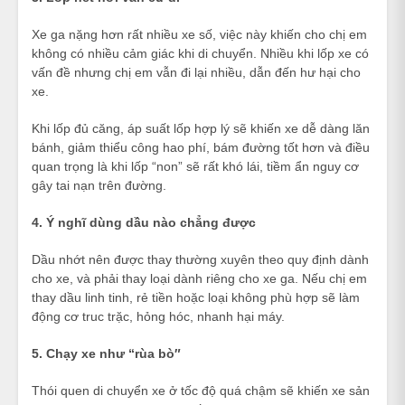
Xe ga nặng hơn rất nhiều xe số, việc này khiến cho chị em
không có nhiều cảm giác khi di chuyển. Nhiều khi lốp xe có
vấn đề nhưng chị em vẫn đi lại nhiều, dẫn đến hư hại cho
xe.
Khi lốp đủ căng, áp suất lốp hợp lý sẽ khiến xe dễ dàng lăn
bánh, giảm thiểu công hao phí, bám đường tốt hơn và điều
quan trọng là khi lốp “non” sẽ rất khó lái, tiềm ẩn nguy cơ
gây tai nạn trên đường.
4. Ý nghĩ dùng dầu nào chẳng được
Dầu nhớt nên được thay thường xuyên theo quy định dành
cho xe, và phải thay loại dành riêng cho xe ga. Nếu chị em
thay dầu linh tinh, rẻ tiền hoặc loại không phù hợp sẽ làm
động cơ truc trặc, hỏng hóc, nhanh hại máy.
5. Chạy xe như “rùa bò″
Thói quen di chuyển xe ở tốc độ quá chậm sẽ khiến xe sản