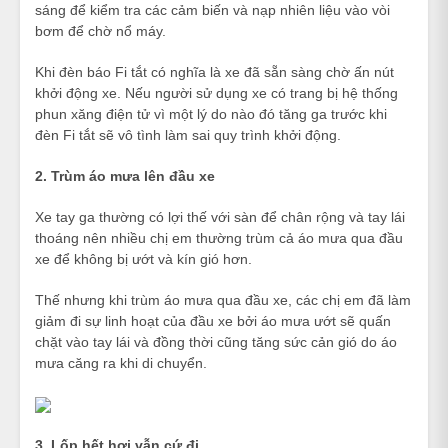
sáng để kiểm tra các cảm biến và nạp nhiên liệu vào vòi
bơm để chờ nổ máy.
Khi đèn báo Fi tắt có nghĩa là xe đã sẵn sàng chờ ấn nút
khởi động xe. Nếu người sử dụng xe có trang bị hệ thống
phun xăng điện tử vì một lý do nào đó tăng ga trước khi
đèn Fi tắt sẽ vô tình làm sai quy trình khởi động.
2. Trùm áo mưa lên đầu xe
Xe tay ga thường có lợi thế với sàn để chân rộng và tay lái
thoáng nên nhiều chị em thường trùm cả áo mưa qua đầu
xe để không bị ướt và kín gió hơn.
Thế nhưng khi trùm áo mưa qua đầu xe, các chị em đã làm
giảm đi sự linh hoạt của đầu xe bởi áo mưa ướt sẽ quấn
chặt vào tay lái và đồng thời cũng tăng sức cản gió do áo
mưa căng ra khi di chuyển.
3. Lốp hết hơi vẫn cứ đi