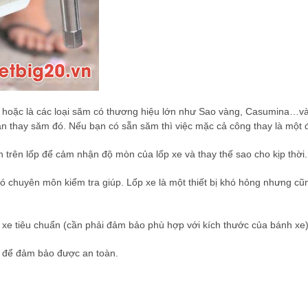
ặc là các loại săm có thương hiệu lớn như Sao vàng, Casumina…và đ
n thay săm đó. Nếu bạn có sẵn săm thì việc mặc cả công thay là một 
văn trên lốp để cảm nhận độ mòn của lốp xe và thay thế sao cho kịp thời.
ó chuyên môn kiểm tra giúp. Lốp xe là một thiết bị khó hỏng nhưng cũ
xe tiêu chuẩn (cần phải đảm bảo phù hợp với kích thước của bánh xe) 
n để đảm bảo được an toàn.