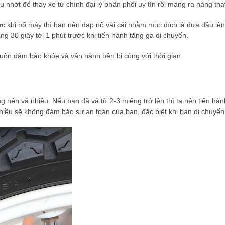
 nhớt để thay xe từ chính đại lý phân phối uy tín rồi mang ra hàng tha
ớc khi nổ máy thì bạn nên đạp nổ vài cái nhằm mục đích là đưa dầu l
 30 giây tới 1 phút trước khi tiến hành tăng ga di chuyển.
luôn đảm bảo khỏe và vận hành bền bỉ cùng với thời gian.
 nên vá nhiều. Nếu bạn đã vá từ 2-3 miếng trở lên thì ta nên tiến hành
hiều sẽ không đảm bảo sự an toàn của bạn, đặc biệt khi bạn di chuyển 