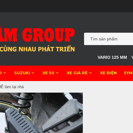
VARIO 125 MM
O
SUZUKI
XE 50
XE GIÁ RẺ
XE ĐIỆN
SYM
Ể làm tại nhà