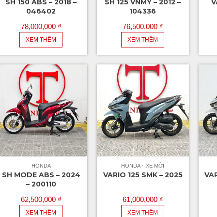
SH 150 ABS – 2018 –
SH 125 VNMY – 2012 –
V
046402
104336
78,000,000
₫
76,500,000
₫
XEM THÊM
XEM THÊM
HONDA
HONDA
XE MỚI
SH MODE ABS – 2024
VARIO 125 SMK – 2025
VAR
– 200110
62,500,000
₫
61,000,000
₫
XEM THÊM
XEM THÊM