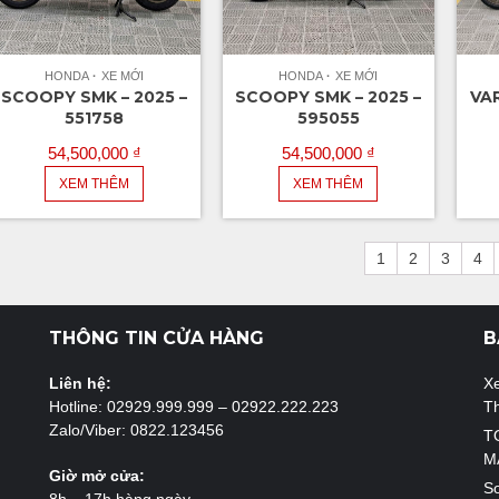
HONDA
XE MỚI
HONDA
XE MỚI
SCOOPY SMK – 2025 –
SCOOPY SMK – 2025 –
VAR
551758
595055
54,500,000
₫
54,500,000
₫
XEM THÊM
XEM THÊM
1
2
3
4
THÔNG TIN CỬA HÀNG
B
Liên hệ:
X
Hotline: 02929.999.999 – 02922.222.223
T
Zalo/Viber: 0822.123456
T
M
Giờ mở cửa:
So