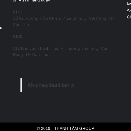
8h – 17h hàng ngày
bi
So
CH1:
Ch
Số 82, đường Trần Chiên, P. Lê Bình, Q. Cái Răng, TP.
Cần Thơ
ao
CH3:
012 Khu vực Thạnh Huề, P. Thường Thạnh, Q. Cái
Răng, TP. Cần Thơ
@xemaythanhtamct
© 2019 - THÀNH TÂM GROUP