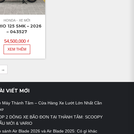
HONDA
XE MỚI
IO 125 SMK – 2026
– 043527
54,500,000
₫
XEM THÊM
→
ÀI VIẾT MỚI
e Máy Thành Tâm – Cửa Hàng Xe Lướt Lớn Nhất Cần
hơ
OP 2 DÒNG XE BÃO ĐƠN TẠI THÀNH TÂM: SCOOPY
ẪU MỚI & VARIO
 sánh Air Blade 2026 và Air Blade 2025: Có gì khác