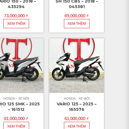
ARIO 150 – 2018 –
SH 150 CBS – 2018 –
435294
045381
73,000,000
₫
69,000,000
₫
XEM THÊM
XEM THÊM
HONDA
XE MỚI
HONDA
XE MỚI
IO 125 SMK – 2025
VARIO 125 – 2025 –
– 161512
165576
61,000,000
₫
61,000,000
₫
XEM THÊM
XEM THÊM