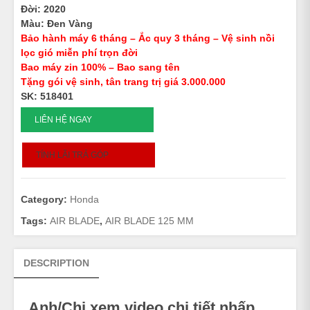
Đời: 2020
Màu: Đen Vàng
Bảo hành máy 6 tháng – Ắc quy 3 tháng – Vệ sinh nồi
lọc gió miễn phí trọn đời
Bao máy zin 100% – Bao sang tên
Tặng gói vệ sinh, tân trang trị giá 3.000.000
SK: 518401
AIR
LIÊN HỆ NGAY
BLADE
125
TÍNH LÃI TRẢ GÓP
-
2020
-
Category:
Honda
518401
quantity
Tags:
AIR BLADE
,
AIR BLADE 125 MM
DESCRIPTION
Anh/Chị xem video chi tiết nhấp