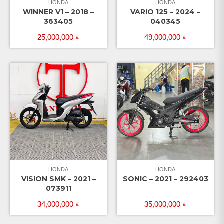
HONDA
HONDA
WINNER V1 – 2018 –
VARIO 125 – 2024 –
363405
040345
25,000,000
₫
49,000,000
₫
HONDA
HONDA
VISION SMK – 2021 –
SONIC – 2021 – 292403
073911
34,000,000
₫
35,000,000
₫