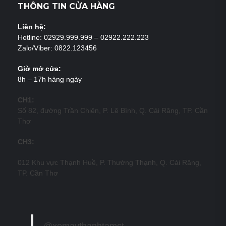
THÔNG TIN CỬA HÀNG
Liên hệ:
Hotline: 02929.999.999 – 02922.222.223
Zalo/Viber: 0822.123456
Giờ mở cửa:
8h – 17h hàng ngày
CH1:
Số 82, đường Trần Chiên, P. Lê Bình, Q. Cái Răng, TP. Cần
Thơ
CH3:
012 Khu vực Thạnh Huề, P. Thường Thạnh, Q. Cái Răng,
TP. Cần Thơ
@xemaythanhtamct