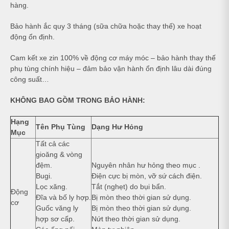
hàng.
Bảo hành ắc quy 3 tháng (sữa chữa hoặc thay thế) xe hoạt
động ổn định.
Cam kết xe zin 100% về động cơ máy móc – bảo hành thay thế
phụ tùng chính hiệu – đảm bảo vận hành ổn định lâu dài đúng
công suất…
KHÔNG BAO GỒM TRONG BẢO HÀNH:
Hạng
Tên Phụ Tùng
Dạng Hư Hỏng
Mục
Tất cả các
gioăng & vòng
đệm.
Nguyên nhân hư hỏng theo mục .
Bugi.
Điện cực bị mòn, vỡ sứ cách điện.
Lọc xăng.
Tắt (nghẹt) do bụi bẩn.
Động
Đĩa và bố ly hợp.
Bị mòn theo thời gian sử dụng.
cơ
Guốc văng ly
Bị mòn theo thời gian sử dụng.
hợp sơ cấp.
Nứt theo thời gian sử dụng.