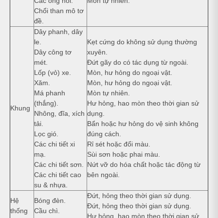
Các ống nối.
Mòn tự nhiên.
Chổi than mô tơ
đề.
Dây phanh, dây
le.
Kẹt cứng do không sử dụng thường
Dây công tơ
xuyên.
mét.
Đứt gãy do có tác dụng từ ngoài.
Lốp (vỏ) xe.
Mòn, hư hỏng do ngoại vật.
Xăm.
Mòn, hư hỏng do ngoại vật.
Má phanh
Mòn tự nhiên.
(thắng).
Hư hỏng, hao mòn theo thời gian sử
Khung
Nhông, đĩa, xích
dụng.
tải.
Bẩn hoặc hư hỏng do vệ sinh không
Lọc gió.
đúng cách.
Các chi tiết xi
Rỉ sét hoặc đổi màu.
mạ.
Sùi sơn hoặc phai màu.
Các chi tiết sơn.
Nứt vỡ do hóa chất hoặc tác động từ
Các chi tiết cao
bên ngoài.
su & nhựa.
Đứt, hỏng theo thời gian sử dụng.
Hệ
Bóng đèn.
Đứt, hỏng theo thời gian sử dụng.
thống
Cầu chì.
Hư hỏng, hao mòn theo thời gian sử