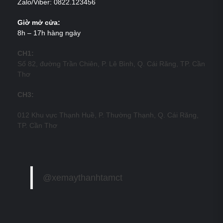
Zalo/Viber: 0822.123456
Giờ mở cửa:
8h – 17h hàng ngày
CH1:
Số 82, đường Trần Chiên, P. Lê Bình, Q. Cái Răng, TP. Cần
Thơ
CH3:
012 Khu vực Thạnh Huề, P. Thường Thạnh, Q. Cái Răng,
TP. Cần Thơ
@xemaythanhtamct