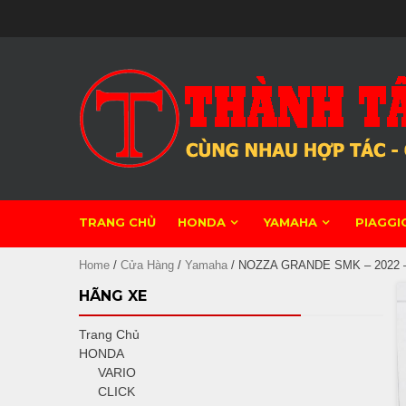
Skip
to
content
TRANG CHỦ
HONDA
YAMAHA
PIAGGI
Home
/
Cửa Hàng
/
Yamaha
/ NOZZA GRANDE SMK – 2022 –
HÃNG XE
Trang Chủ
HONDA
VARIO
CLICK