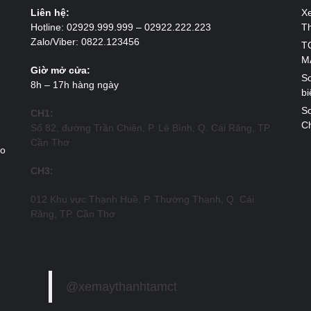
Liên hệ:
X
Hotline: 02929.999.999 – 02922.222.223
T
Zalo/Viber: 0822.123456
T
M
Giờ mở cửa:
So
8h – 17h hàng ngày
bi
So
CH1:
Ch
Số 82, đường Trần Chiên, P. Lê Bình, Q. Cái Răng, TP.
Cần Thơ
ao
CH3:
012 Khu vực Thạnh Huề, P. Thường Thạnh, Q. Cái
Răng, TP. Cần Thơ
@xemaythanhtamct