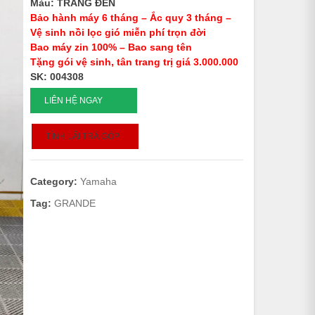
Màu: TRẮNG ĐEN
Bảo hành máy 6 tháng – Ắc quy 3 tháng –
Vệ sinh nồi lọc gió miễn phí trọn đời
Bao máy zin 100% – Bao sang tên
Tặng gói vệ sinh, tân trang trị giá 3.000.000
SK: 004308
NOZZA
LIÊN HỆ NGAY
GRANDE
SMK
TÍNH LÃI TRẢ GÓP
-
2022
-
Category:
Yamaha
004308
quantity
Tag:
GRANDE