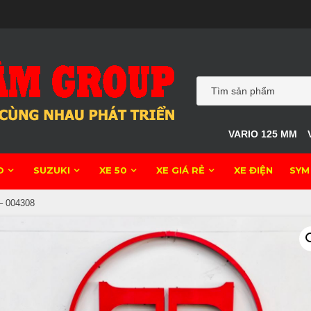
VARIO 125 MM
O
SUZUKI
XE 50
XE GIÁ RẺ
XE ĐIỆN
SYM
 004308