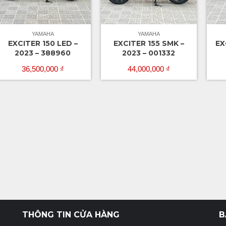
YAMAHA
YAMAHA
EXCITER 150 LED –
EXCITER 155 SMK –
EX
2023 – 388960
2023 – 001332
36,500,000
₫
44,000,000
₫
THÔNG TIN CỬA HÀNG
B