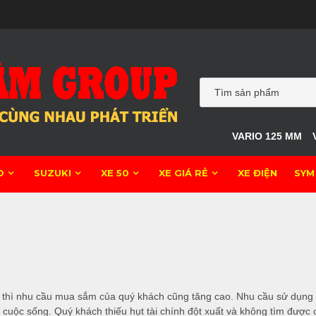
VARIO 125 MM
O
SUZUKI
XE 50
XE GIÁ RẺ
XE ĐIỆN
SYM
n thì nhu cầu mua sắm của quý khách cũng tăng cao. Nhu cầu sử dụng t
cuộc sống. Quý khách thiếu hụt tài chính đột xuất và không tìm được 