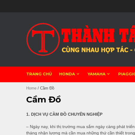
Skip
to
content
TRANG CHỦ
HONDA
YAMAHA
PIAGGI
Home
/ Cầm Đồ
Cầm Đồ
1. DỊCH VỤ CẦM ĐỒ CHUYÊN NGHIỆP
– Ngày nay, khi thị trường mua sắm ngày càng phát triể
tháng nhận lương mà cần mua những thứ cần thiết trong 