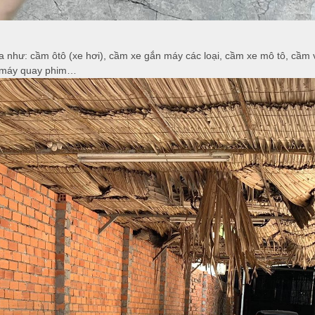
ựa như: cầm ôtô (xe hơi), cầm xe gắn máy các loại, cầm xe mô tô, cầm
m máy quay phim…