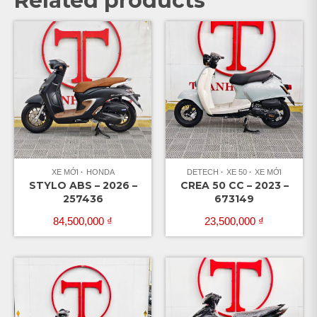
Related products
XE MỚI
HONDA
DETECH
XE 50
XE MỚI
STYLO ABS – 2026 –
CREA 50 CC – 2023 –
257436
673149
84,500,000
₫
23,500,000
₫