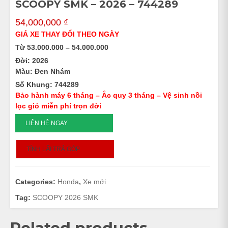
SCOOPY SMK – 2026 – 744289
54,000,000
₫
GIÁ XE THAY ĐỔI THEO NGÀY
Từ 53.000.000 – 54.000.000
Đời: 2026
Màu: Đen Nhám
Số Khung: 744289
Bảo hành máy 6 tháng – Ắc quy 3 tháng – Vệ sinh nồi
lọc gió miễn phí trọn đời
SCOOPY
LIÊN HỆ NGAY
SMK
-
TÍNH LÃI TRẢ GÓP
2026
-
744289
Categories:
Honda
,
Xe mới
quantity
Tag:
SCOOPY 2026 SMK