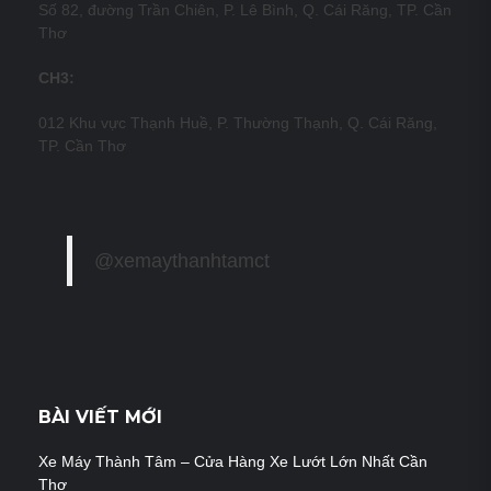
Số 82, đường Trần Chiên, P. Lê Bình, Q. Cái Răng, TP. Cần
Thơ
CH3:
012 Khu vực Thạnh Huề, P. Thường Thạnh, Q. Cái Răng,
TP. Cần Thơ
@xemaythanhtamct
BÀI VIẾT MỚI
Xe Máy Thành Tâm – Cửa Hàng Xe Lướt Lớn Nhất Cần
Thơ