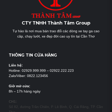
CTY TNHH Thành Tâm Group
Tự hào là nơi mua bán trao đổi các dòng xe tay ga cao
câp, chạy lướt, xe đẹp đời cao uy tín tại Cần Thơ
THÔNG TIN CỬA HÀNG
Liên hệ:
Hotline: 02929.999.999 – 02922.222.223
Zalo/Viber: 0822.123456
Giờ mở cửa:
8h – 17h hàng ngày
CH1:
Số 82, đường Trần Chiên, P. Lê Bình, Q. Cái Răng, TP. Cần