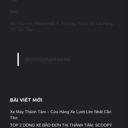
Thơ
CH3:
012 Khu vực Thạnh Huề, P. Thường Thạnh, Q. Cái Răng,
TP. Cần Thơ
@xemaythanhtamct
BÀI VIẾT MỚI
Xe Máy Thành Tâm – Cửa Hàng Xe Lướt Lớn Nhất Cần
Thơ
TOP 2 DÒNG XE BÃO ĐƠN TẠI THÀNH TÂM: SCOOPY