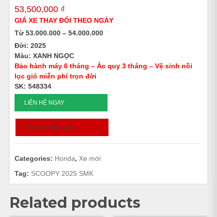
53,500,000
₫
GIÁ XE THAY ĐỔI THEO NGÀY
Từ 53.000.000 – 54.000.000
Đời: 2025
Màu: XANH NGỌC
Bảo hành máy 6 tháng – Ắc quy 3 tháng – Vệ sinh nồi
lọc gió miễn phí trọn đời
SK: 548334
SCOOPY
LIÊN HỆ NGAY
SMK
-
TÍNH LÃI TRẢ GÓP
2025
-
548334
Categories:
Honda
,
Xe mới
quantity
Tag:
SCOOPY 2025 SMK
Related products