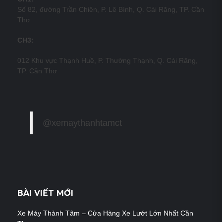
Số 82, đường Trần Chiên, P. Lê Bình, Q. Cái Răng, TP. Cần
Thơ
CH3:
012 Khu vực Thạnh Huề, P. Thường Thạnh, Q. Cái Răng,
TP. Cần Thơ
@xemaythanhtamct
BÀI VIẾT MỚI
Xe Máy Thành Tâm – Cửa Hàng Xe Lướt Lớn Nhất Cần