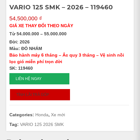
VARIO 125 SMK – 2026 – 119460
54,500,000
₫
GIÁ XE THAY ĐỔI THEO NGÀY
Từ 54.000.000 – 55.000.000
Đời: 2026
Màu: ĐỎ NHÁM
Bảo hành máy 6 tháng – Ắc quy 3 tháng – Vệ sinh nồi
lọc gió miễn phí trọn đời
SK: 119460
VARIO
LIÊN HỆ NGAY
125
SMK
TÍNH LÃI TRẢ GÓP
-
2026
-
Categories:
Honda
,
Xe mới
119460
quantity
Tag:
VARIO 125 2026 SMK