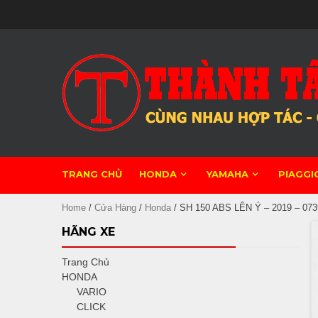
Skip
to
content
TRANG CHỦ
HONDA
YAMAHA
PIAGGI
Home
/
Cửa Hàng
/
Honda
/ SH 150 ABS LÊN Ý – 2019 – 073
HÃNG XE
Trang Chủ
HONDA
VARIO
CLICK