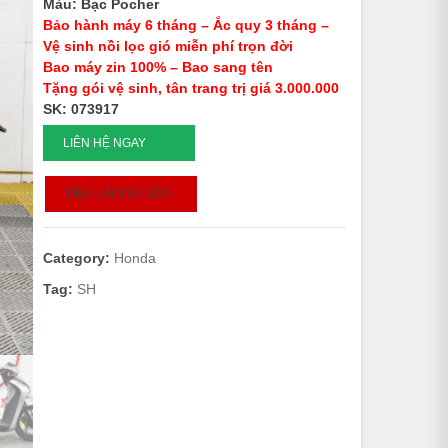
Màu: Bạc Pocher
Bảo hành máy 6 tháng – Ắc quy 3 tháng –
Vệ sinh nồi lọc gió miễn phí trọn đời
Bao máy zin 100% – Bao sang tên
Tặng gói vệ sinh, tân trang trị giá 3.000.000
SK: 073917
SH
LIÊN HỆ NGAY
150
ABS
TÍNH LÃI TRẢ GÓP
LÊN
Ý
-
Category:
Honda
2019
-
Tag:
SH
073917
quantity