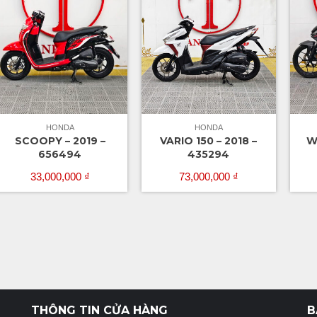
HONDA
HONDA
SCOOPY – 2019 –
VARIO 150 – 2018 –
W
656494
435294
33,000,000
₫
73,000,000
₫
THÔNG TIN CỬA HÀNG
B