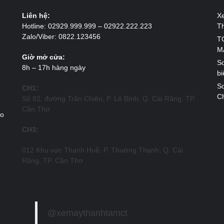
Liên hệ:
X
Hotline: 02929.999.999 – 02922.222.223
T
Zalo/Viber: 0822.123456
T
M
Giờ mở cửa:
So
8h – 17h hàng ngày
bi
So
CH1:
Ch
Số 82, đường Trần Chiên, P. Lê Bình, Q. Cái Răng, TP.
Cần Thơ
ao
CH3:
012 Khu vực Thạnh Huề, P. Thường Thạnh, Q. Cái
Răng, TP. Cần Thơ
@xemaythanhtamct