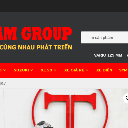
VARIO 125 MM
O
SUZUKI
XE 50
XE GIÁ RẺ
XE ĐIỆN
SYM
917