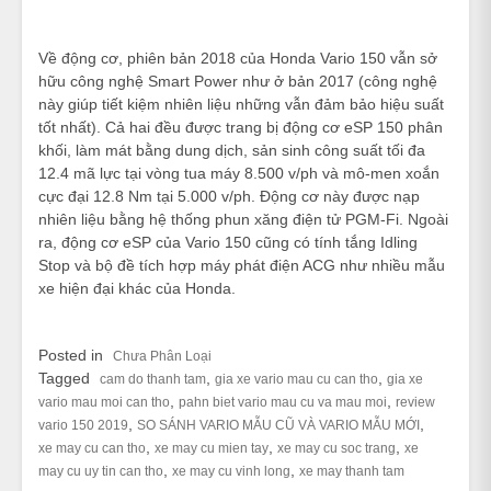
Về động cơ, phiên bản 2018 của Honda Vario 150 vẫn sở
hữu công nghệ Smart Power như ở bản 2017 (công nghệ
này giúp tiết kiệm nhiên liệu những vẫn đảm bảo hiệu suất
tốt nhất). Cả hai đều được trang bị động cơ eSP 150 phân
khối, làm mát bằng dung dịch, sản sinh công suất tối đa
12.4 mã lực tại vòng tua máy 8.500 v/ph và mô-men xoắn
cực đại 12.8 Nm tại 5.000 v/ph. Động cơ này được nạp
nhiên liệu bằng hệ thống phun xăng điện tử PGM-Fi. Ngoài
ra, động cơ eSP của Vario 150 cũng có tính tắng Idling
Stop và bộ đề tích hợp máy phát điện ACG như nhiều mẫu
xe hiện đại khác của Honda.
Posted in
Chưa Phân Loại
Tagged
,
,
cam do thanh tam
gia xe vario mau cu can tho
gia xe
,
,
vario mau moi can tho
pahn biet vario mau cu va mau moi
review
,
,
vario 150 2019
SO SÁNH VARIO MẪU CŨ VÀ VARIO MẪU MỚI
,
,
,
xe may cu can tho
xe may cu mien tay
xe may cu soc trang
xe
,
,
may cu uy tin can tho
xe may cu vinh long
xe may thanh tam