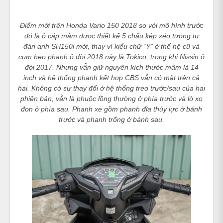
Điểm mới trên Honda Vario 150 2018 so với mô hình trước
đó là ở cặp mâm được thiết kế 5 chấu kép xéo tượng tự
đàn anh SH150i mới, thay vì kiểu chữ “Y” ở thế hệ cũ và
cụm heo phanh ở đời 2018 này là Tokico, trong khi Nissin ở
đời 2017. Nhưng vẫn giữ nguyên kích thước mâm là 14
inch và hệ thống phanh kết hợp CBS vẫn có mặt trên cả
hai. Không có sự thay đổi ở hệ thống treo trước/sau của hai
phiên bản, vẫn là phuộc lồng thường ở phía trước và lò xo
đơn ở phía sau. Phanh xe gồm phanh đĩa thủy lực ở bánh
trước và phanh trống ở bánh sau.