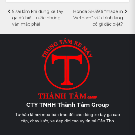
Điều
5 sai lầm khi dùng xe tay
Honda SH350i “made in
ga dù biết trước nhưng
Vietnam” vừa trình làng
hướng
vẫn mắc phải
có gì đặc biệt?
bài
viết
CTY TNHH Thành Tâm Group
Tự hào là nơi mua bán trao đổi các dòng xe tay ga cao
câp, chạy lướt, xe đẹp đời cao uy tín tại Cần Thơ