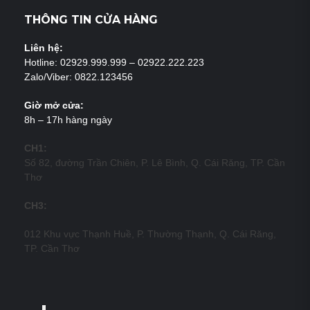
THÔNG TIN CỬA HÀNG
Liên hệ:
Hotline: 02929.999.999 – 02922.222.223
Zalo/Viber: 0822.123456
Giờ mở cửa:
8h – 17h hàng ngày
CH1:
Số 82, đường Trần Chiên, P. Lê Bình, Q. Cái Răng, TP. Cần
Thơ
CH3:
012 Khu vực Thạnh Huề, P. Thường Thạnh, Q. Cái Răng,
TP. Cần Thơ