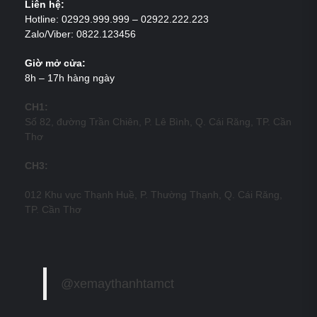
Liên hệ:
Hotline: 02929.999.999 – 02922.222.223
Zalo/Viber: 0822.123456
Giờ mở cửa:
8h – 17h hàng ngày
CH1:
Số 82, đường Trần Chiên, P. Lê Bình, Q. Cái Răng, TP. Cần
Thơ
CH3:
012 Khu vực Thạnh Huề, P. Thường Thạnh, Q. Cái Răng,
TP. Cần Thơ
@xemaythanhtamct