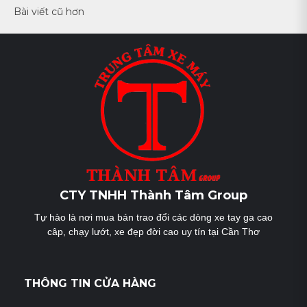
Điều
Bài viết cũ hơn
hướng
bài
viết
CTY TNHH Thành Tâm Group
Tự hào là nơi mua bán trao đổi các dòng xe tay ga cao
câp, chạy lướt, xe đẹp đời cao uy tín tại Cần Thơ
THÔNG TIN CỬA HÀNG