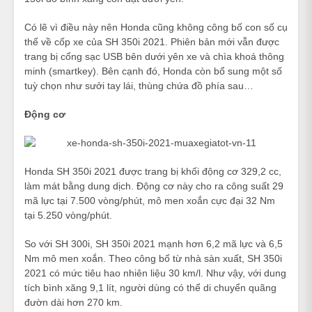
Có lẽ vì điều này nên Honda cũng không công bố con số cụ
thể về cốp xe của SH 350i 2021. Phiên bản mới vẫn được
trang bị cổng sạc USB bên dưới yên xe và chìa khoá thông
minh (smartkey). Bên cạnh đó, Honda còn bổ sung một số
tuỳ chọn như sưởi tay lái, thùng chứa đồ phía sau…
Động cơ
Honda SH 350i 2021 được trang bị khối động cơ 329,2 cc,
làm mát bằng dung dịch. Động cơ này cho ra công suất 29
mã lực tại 7.500 vòng/phút, mô men xoắn cực đại 32 Nm
tại 5.250 vòng/phút.
So với SH 300i, SH 350i 2021 mạnh hơn 6,2 mã lực và 6,5
Nm mô men xoắn. Theo công bố từ nhà sàn xuất, SH 350i
2021 có mức tiêu hao nhiên liệu 30 km/l. Như vậy, với dung
tích bình xăng 9,1 lít, người dùng có thể di chuyển quãng
đườn dài hơn 270 km.