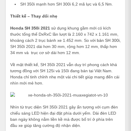
SH 350i mạnh hơn SH 300i 6,2 mã lực và 6,5 Nm.
Thiết kế – Thay đổi nhẹ
Honda SH 350i 2021
sử dụng khung gầm mới có kích
thước tổng thể DxRxC lần lượt là 2.160 x 742 x 1.161 mm,
khoảng cách 2 trục bánh xe 1.452 mm. So với
bản SH 300i
,
SH 350i 2021 dài hơn 30 mm, rộng hơn 12 mm, thấp hơn
34 mm và trục cơ sở dài hơn 12 mm.
Về mặt thiết kế, SH 350i 2021 vẫn duy trì phong cách khá
tương đồng với SH 125i và 150i đang bán tại Việt Nam.
Honda chỉ tinh chỉnh nhẹ một vài chi tiết giúp mang đến cái
nhìn mới mẻ hơn.
Nhìn từ trực diện SH 350i 2021 gây ấn tượng với cụm đèn
chiếu sáng LED hiện đại đặt phía dưới yếm. Dải đèn LED
ban ngày không nằm liền kề mà được bố trí ở phía trên
đầu xe giúp tăng cường độ nhận diện.