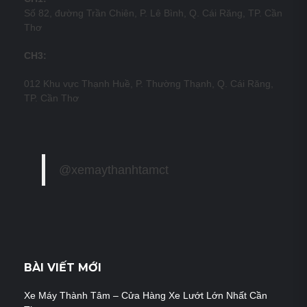
Số 82, đường Trần Chiên, P. Lê Bình, Q. Cái Răng, TP. Cần
Thơ
CH3:
012 Khu vực Thạnh Huề, P. Thường Thạnh, Q. Cái Răng,
TP. Cần Thơ
@xemaythanhtamct
BÀI VIẾT MỚI
Xe Máy Thành Tâm – Cửa Hàng Xe Lướt Lớn Nhất Cần