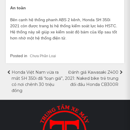
An toàn
Bên cạnh hệ thống phanh ABS 2 kênh, Honda SH 350i
2021 còn được trang bị hệ thống kiểm soát lực kéo HSTC.
Hệ thống này sẽ giúp xe kiểm soát độ bám của lốp sau tốt
hơn nhờ một hệ thống điện tử.
Posted in
Chưa Phân Loại
Điều
Honda Việt Nam vừa ra
Đánh giá Kawasaki Z400
mắt SH 350i đã “loạn giá”,
2021: Naked bike trẻ trung
hướng
có nơi chênh 30 triệu
đối đầu Honda CB300R
đồng
bài
viết