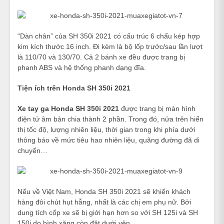
“Dàn chân” của SH 350i 2021 có cấu trúc 6 chấu kép hợp
kim kích thước 16 inch. Đi kèm là bộ lốp trước/sau lần lượt
là 110/70 và 130/70. Cả 2 bánh xe đều được trang bị
phanh ABS và hệ thống phanh dạng đĩa.
Tiện ích trên Honda SH 350i 2021
Xe tay ga Honda SH
350i 2021
được trang bị màn hình
điện tử âm bản chia thành 2 phần. Trong đó, nửa trên hiển
thị tốc độ, lượng nhiên liệu, thời gian trong khi phía dưới
thông báo về mức tiêu hao nhiên liệu, quãng đường đã di
chuyển…
Nếu về Việt Nam, Honda SH 350i 2021 sẽ khiến khách
hàng đôi chút hụt hẫng, nhất là các chị em phụ nữ. Bởi
dung tích cốp xe sẽ bị giới hạn hơn so với SH 125i và SH
150i do bình xăng còn đặt dưới yên.