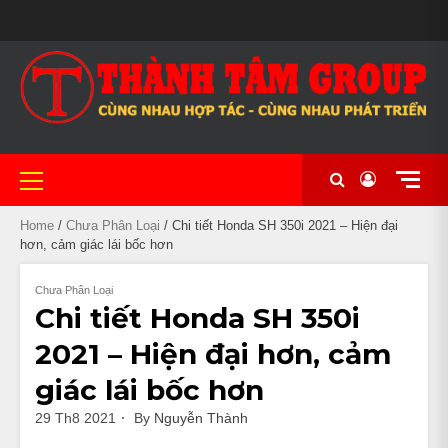
Skip
MAIN
to
BẢO
CẦM
CHÍNH
CỬA
CỬA
GIỎ
LIÊN
#20
MẪU
NHIỀU
XE
XE
XE
XE
NHÀ
TÀI
THANH
TIN
TRANG
XE
SLIDER
content
HÀNH
ĐỒ
SÁCH
HÀNG
HÀNG
HÀNG
HỆ
(KHÔNG
MÃ
DÒNG
CHẠY
CÔN
NỮ
PHÂN
NGHỈ
KHOẢN
TOÁN
TỨC
CHỦ
MÁY
BẢO
XE
ĐỀ)
ĐA
XE
LƯỚT
TAY
ĐẸP
KHỐI
KHÁCH
UY
MẬT
MÁY
DẠNG
NHẬP
THỂ
LỚN
SẠN
TÍN
CHẤT
KHẨU
THAO
TẠI
LƯỢNG
CẦN
TẠI
THƠ
Primary
CẦN
Menu
THƠ
Home
/
Chưa Phân Loại
/ Chi tiết Honda SH 350i 2021 – Hiện đại
hơn, cảm giác lái bốc hơn
Chưa Phân Loại
Chi tiết Honda SH 350i
2021 – Hiện đại hơn, cảm
giác lái bốc hơn
29 Th8 2021
By
Nguyễn Thành