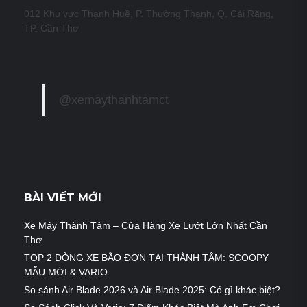
012 Khu vực Thạnh Huề, P. Thường Thạnh, Q. Cái Răng,
TP. Cần Thơ
@xemaythanhtamct
BÀI VIẾT MỚI
Xe Máy Thành Tâm – Cửa Hàng Xe Lướt Lớn Nhất Cần
Thơ
TOP 2 DÒNG XE BÃO ĐƠN TẠI THÀNH TÂM: SCOOPY
MẪU MỚI & VARIO
So sánh Air Blade 2026 và Air Blade 2025: Có gì khác biệt?