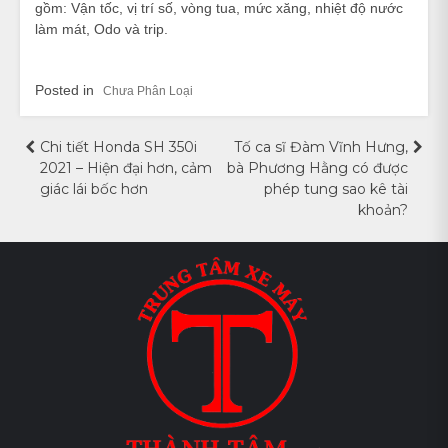
gồm: Vận tốc, vị trí số, vòng tua, mức xăng, nhiệt độ nước
làm mát, Odo và trip.
Posted in
Chưa Phân Loại
Điều
Chi tiết Honda SH 350i
Tố ca sĩ Đàm Vĩnh Hưng,
2021 – Hiện đại hơn, cảm
bà Phương Hằng có được
hướng
giác lái bốc hơn
phép tung sao kê tài
khoản?
bài
viết