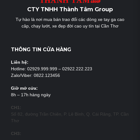
CTY TNHH Thành Tâm Group
Tự hào là nơi mua bán trao đổi các dòng xe tay ga cao
câp, chạy lướt, xe đẹp đời cao uy tín tại Cần Thơ
THÔNG TIN CỬA HÀNG
Liên hệ:
Hotline: 02929.999.999 – 02922.222.223
Zalo/Viber: 0822.123456
Giờ mở cửa:
8h – 17h hàng ngày
CH1:
Số 82, đường Trần Chiên, P. Lê Bình, Q. Cái Răng, TP. Cần
Thơ
CH3: