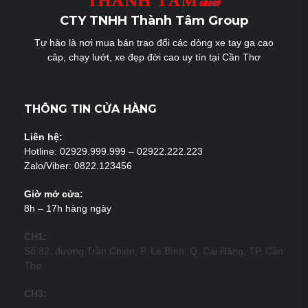
CTY TNHH Thành Tâm Group
Tự hào là nơi mua bán trao đổi các dòng xe tay ga cao
câp, chạy lướt, xe đẹp đời cao uy tín tại Cần Thơ
THÔNG TIN CỬA HÀNG
Liên hệ:
Hotline: 02929.999.999 – 02922.222.223
Zalo/Viber: 0822.123456
Giờ mở cửa:
8h – 17h hàng ngày
CH1:
Số 82, đường Trần Chiên, P. Lê Bình, Q. Cái Răng, TP. Cần
Thơ
CH3: