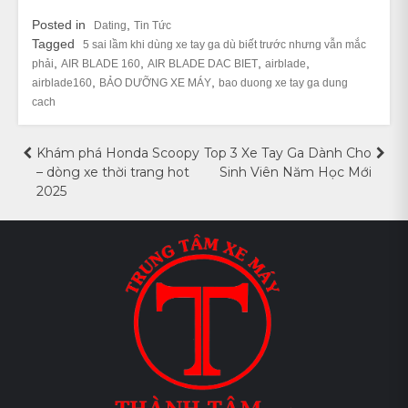
Posted in
,
Dating
Tin Tức
Tagged
5 sai lầm khi dùng xe tay ga dù biết trước nhưng vẫn mắc
,
,
,
,
phải
AIR BLADE 160
AIR BLADE DAC BIET
airblade
,
,
airblade160
BẢO DƯỠNG XE MÁY
bao duong xe tay ga dung
cach
Điều
Khám phá Honda Scoopy
Top 3 Xe Tay Ga Dành Cho
– dòng xe thời trang hot
Sinh Viên Năm Học Mới
hướng
2025
bài
viết