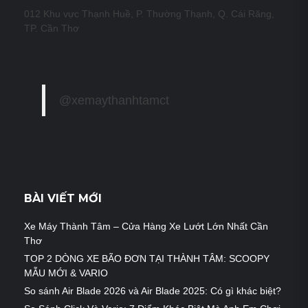
012 Khu vực Thạnh Huề, P. Thường Thạnh, Q. Cái Răng,
TP. Cần Thơ
@xemaythanhtamct
BÀI VIẾT MỚI
Xe Máy Thành Tâm – Cửa Hàng Xe Lướt Lớn Nhất Cần
Thơ
TOP 2 DÒNG XE BÃO ĐƠN TẠI THÀNH TÂM: SCOOPY
MẪU MỚI & VARIO
So sánh Air Blade 2026 và Air Blade 2025: Có gì khác biệt?