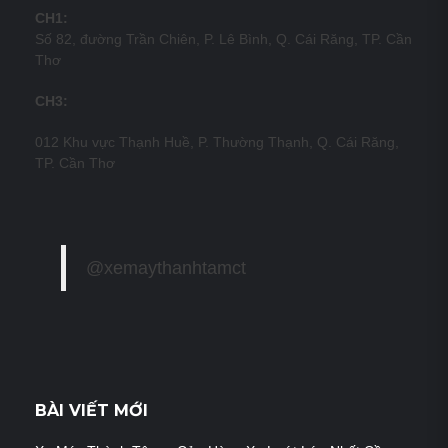
CH1:
Số 82, đường Trần Chiên, P. Lê Bình, Q. Cái Răng, TP. Cần
Thơ
CH3:
012 Khu vực Thạnh Huề, P. Thường Thạnh, Q. Cái Răng,
TP. Cần Thơ
@xemaythanhtamct
BÀI VIẾT MỚI