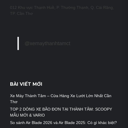
012 Khu vực Thạnh Huề, P. Thường Thạnh, Q. Cái Răng,
TP. Cần Thơ
@xemaythanhtamct
BÀI VIẾT MỚI
Xe Máy Thành Tâm – Cửa Hàng Xe Lướt Lớn Nhất Cần
Thơ
TOP 2 DÒNG XE BÃO ĐƠN TẠI THÀNH TÂM: SCOOPY
MẪU MỚI & VARIO
So sánh Air Blade 2026 và Air Blade 2025: Có gì khác biệt?