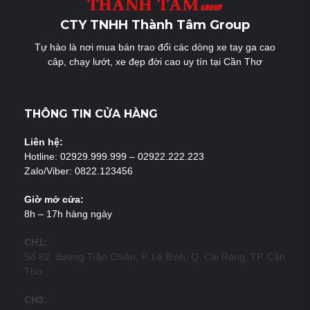
CTY TNHH Thành Tâm Group
Tự hào là nơi mua bán trao đổi các dòng xe tay ga cao
câp, chạy lướt, xe đẹp đời cao uy tín tại Cần Thơ
THÔNG TIN CỬA HÀNG
Liên hệ:
Hotline: 02929.999.999 – 02922.222.223
Zalo/Viber: 0822.123456
Giờ mở cửa:
8h – 17h hàng ngày
CH1:
Số 82, đường Trần Chiên, P. Lê Bình, Q. Cái Răng, TP. Cần
Thơ
CH3: