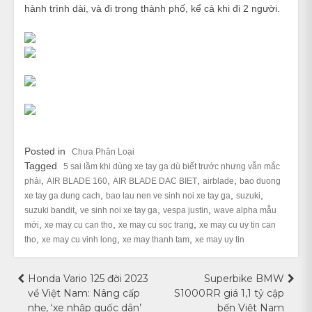
hành trình dài, và đi trong thành phố, kể cả khi đi 2 người.
Posted in
Chưa Phân Loại
Tagged
5 sai lầm khi dùng xe tay ga dù biết trước nhưng vẫn mắc
,
,
,
,
phải
AIR BLADE 160
AIR BLADE DAC BIET
airblade
bao duong
,
,
,
xe tay ga dung cach
bao lau nen ve sinh noi xe tay ga
suzuki
,
,
,
suzuki bandit
ve sinh noi xe tay ga
vespa justin
wave alpha mẫu
,
,
,
mới
xe may cu can tho
xe may cu soc trang
xe may cu uy tin can
,
,
,
tho
xe may cu vinh long
xe may thanh tam
xe may uy tin
Điều
Honda Vario 125 đời 2023
Superbike BMW
về Việt Nam: Nâng cấp
S1000RR giá 1,1 tỷ cập
hướng
nhẹ, ‘xe nhập quốc dân’
bến Việt Nam