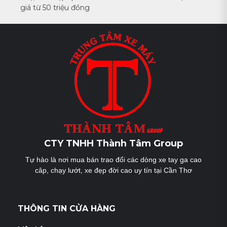
giá từ 50 triệu đồng
bài
viết
CTY TNHH Thành Tâm Group
Tự hào là nơi mua bán trao đổi các dòng xe tay ga cao
câp, chạy lướt, xe đẹp đời cao uy tín tại Cần Thơ
THÔNG TIN CỬA HÀNG