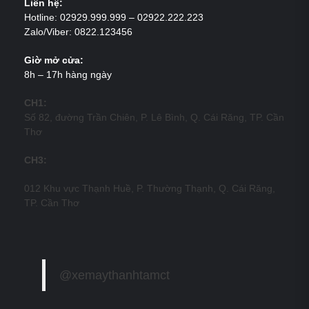
Liên hệ:
Hotline: 02929.999.999 – 02922.222.223
Zalo/Viber: 0822.123456
Giờ mở cửa:
8h – 17h hàng ngày
CH1:
Số 82, đường Trần Chiên, P. Lê Bình, Q. Cái Răng, TP. Cần
Thơ
CH3:
012 Khu vực Thạnh Huề, P. Thường Thạnh, Q. Cái Răng,
TP. Cần Thơ
@xemaythanhtamct