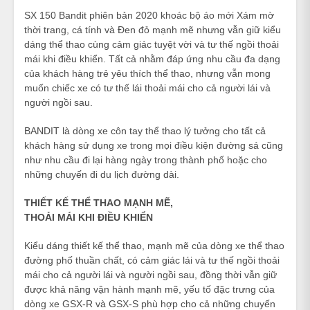
SX 150 Bandit phiên bản 2020 khoác bộ áo mới Xám mờ
thời trang, cá tính và Đen đỏ mạnh mẽ nhưng vẫn giữ kiểu
dáng thể thao cùng cảm giác tuyệt vời và tư thế ngồi thoải
mái khi điều khiển. Tất cả nhằm đáp ứng nhu cầu đa dạng
của khách hàng trẻ yêu thích thể thao, nhưng vẫn mong
muốn chiếc xe có tư thế lái thoải mái cho cả người lái và
người ngồi sau.
BANDIT là dòng xe côn tay thể thao lý tưởng cho tất cả
khách hàng sử dụng xe trong mọi điều kiện đường sá cũng
như nhu cầu đi lại hàng ngày trong thành phố hoặc cho
những chuyến đi du lịch đường dài.
THIẾT KẾ THỂ THAO MẠNH MẼ,
THOẢI MÁI KHI ĐIỀU KHIỂN
Kiểu dáng thiết kế thể thao, mạnh mẽ của dòng xe thể thao
đường phố thuần chất, có cảm giác lái và tư thế ngồi thoải
mái cho cả người lái và người ngồi sau, đồng thời vẫn giữ
được khả năng vận hành mạnh mẽ, yếu tố đặc trưng của
dòng xe GSX-R và GSX-S phù hợp cho cả những chuyến