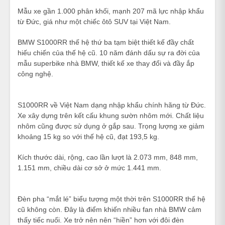
Mẫu xe gần 1.000 phân khối, mạnh 207 mã lực nhập khẩu
từ Đức, giá như một chiếc ôtô SUV tại Việt Nam.
BMW S1000RR thế hệ thứ ba tạm biệt thiết kế đầy chất
hiếu chiến của thế hệ cũ. 10 năm đánh dấu sự ra đời của
mẫu superbike nhà BMW, thiết kế xe thay đổi và đầy ắp
công nghệ.
S1000RR về Việt Nam dạng nhập khẩu chính hãng từ Đức.
Xe xây dựng trên kết cấu khung sườn nhôm mới. Chất liệu
nhôm cũng được sử dụng ở gắp sau. Trọng lượng xe giảm
khoảng 15 kg so với thế hệ cũ, đạt 193,5 kg.
Kích thước dài, rộng, cao lần lượt là 2.073 mm, 848 mm,
1.151 mm, chiều dài cơ sở ở mức 1.441 mm.
Đèn pha “mắt lé” biểu tượng một thời trên S1000RR thế hệ
cũ không còn. Đây là điểm khiến nhiều fan nhà BMW cảm
thấy tiếc nuối. Xe trở nên nên “hiền” hơn với đôi đèn