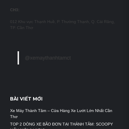
CH3:
012 Khu vực Thạnh Huề, P. Thường Thạnh, Q. Cái Răng,
TP. Cần Thơ
@xemaythanhtamct
BÀI VIẾT MỚI
Xe Máy Thành Tâm – Cửa Hàng Xe Lướt Lớn Nhất Cần
Thơ
TOP 2 DÒNG XE BÃO ĐƠN TẠI THÀNH TÂM: SCOOPY