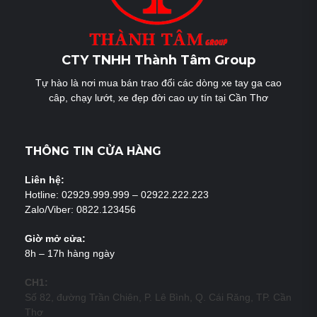
CTY TNHH Thành Tâm Group
Tự hào là nơi mua bán trao đổi các dòng xe tay ga cao
câp, chạy lướt, xe đẹp đời cao uy tín tại Cần Thơ
THÔNG TIN CỬA HÀNG
Liên hệ:
Hotline: 02929.999.999 – 02922.222.223
Zalo/Viber: 0822.123456
Giờ mở cửa:
8h – 17h hàng ngày
CH1:
Số 82, đường Trần Chiên, P. Lê Bình, Q. Cái Răng, TP. Cần
Thơ