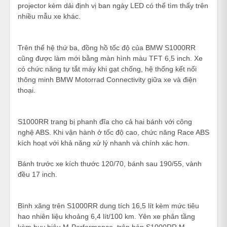
projector kèm dải định vị ban ngày LED có thể tìm thấy trên
nhiều mẫu xe khác.
Trên thế hệ thứ ba, đồng hồ tốc độ của BMW S1000RR
cũng được làm mới bằng màn hình màu TFT 6,5 inch. Xe
có chức năng tự tắt máy khi gạt chống, hệ thống kết nối
thông minh BMW Motorrad Connectivity giữa xe và điện
thoại.
S1000RR trang bị phanh đĩa cho cả hai bánh với công
nghệ ABS. Khi vận hành ở tốc độ cao, chức năng Race ABS
kích hoạt với khả năng xử lý nhanh và chính xác hơn.
Bánh trước xe kích thước 120/70, bánh sau 190/55, vành
đều 17 inch.
Bình xăng trên S1000RR dung tích 16,5 lít kèm mức tiêu
hao nhiên liệu khoảng 6,4 lít/100 km. Yên xe phân tầng
kèm huy hiệu M-Performance trên bản S1000RR M