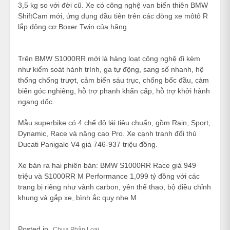
3,5 kg so với đời cũ. Xe có công nghệ van biến thiên BMW
ShiftCam mới, ứng dụng đầu tiên trên các dòng xe môtô R
lắp động cơ Boxer Twin của hãng.
Trên BMW S1000RR mới là hàng loạt công nghệ đi kèm
như kiểm soát hành trình, ga tự động, sang số nhanh, hệ
thống chống trượt, cảm biến sáu trục, chống bốc đầu, cảm
biến góc nghiêng, hỗ trợ phanh khẩn cấp, hỗ trợ khởi hành
ngang dốc.
Mẫu superbike có 4 chế độ lái tiêu chuẩn, gồm Rain, Sport,
Dynamic, Race và nâng cao Pro. Xe cạnh tranh đối thủ
Ducati Panigale V4 giá 746-937 triệu đồng.
Xe bán ra hai phiên bản: BMW S1000RR Race giá 949
triệu và S1000RR M Performance 1,099 tỷ đồng với các
trang bị riêng như vành carbon, yên thể thao, bộ điều chỉnh
khung và gắp xe, bình ắc quy nhẹ M.
Posted in
Chưa Phân Loại