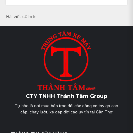
Điều
Bài viết cũ hơn
hướng
bài
viết
CTY TNHH Thành Tâm Group
Tự hào là nơi mua bán trao đổi các dòng xe tay ga cao
câp, chạy lướt, xe đẹp đời cao uy tín tại Cần Thơ