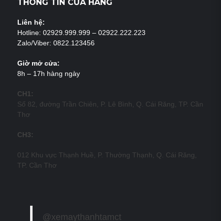
THÔNG TIN CỬA HÀNG
Liên hệ:
Hotline: 02929.999.999 – 02922.222.223
Zalo/Viber: 0822.123456
Giờ mở cửa:
8h – 17h hàng ngày
CH1:
Số 82, đường Trần Chiên, P. Lê Bình, Q. Cái Răng, TP. Cần
Thơ
CH3:
012 Khu vực Thạnh Huề, P. Thường Thạnh, Q. Cái Răng,
TP. Cần Thơ
@xemaythanhtamct