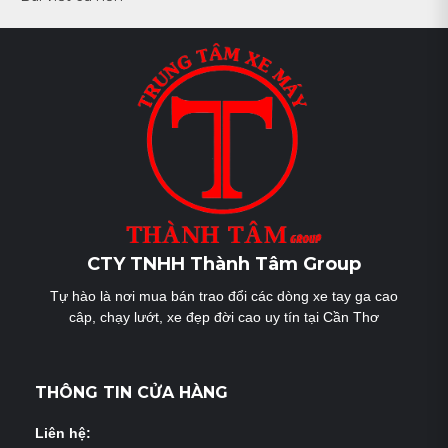
Điều
hướng
bài
viết
CTY TNHH Thành Tâm Group
Tự hào là nơi mua bán trao đổi các dòng xe tay ga cao
câp, chạy lướt, xe đẹp đời cao uy tín tại Cần Thơ
THÔNG TIN CỬA HÀNG
Liên hệ: