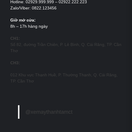
Hotline: 02929.999.999 – 02922.222.223
Zalo/Viber: 0822.123456
Giờ mở cửa:
8h – 17h hàng ngày
CH1:
Số 82, đường Trần Chiên, P. Lê Bình, Q. Cái Răng, TP. Cần
Thơ
CH3:
012 Khu vực Thạnh Huề, P. Thường Thạnh, Q. Cái Răng,
TP. Cần Thơ
@xemaythanhtamct