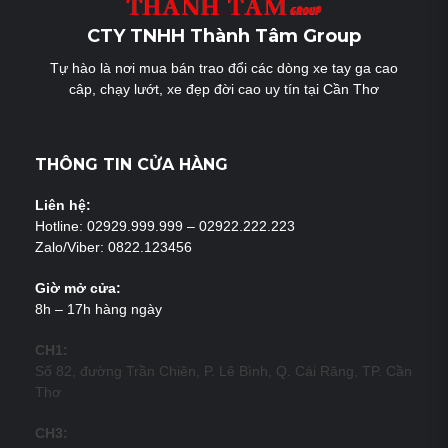
CTY TNHH Thành Tâm Group
Tự hào là nơi mua bán trao đổi các dòng xe tay ga cao
câp, chạy lướt, xe đẹp đời cao uy tín tại Cần Thơ
THÔNG TIN CỬA HÀNG
Liên hệ:
Hotline: 02929.999.999 – 02922.222.223
Zalo/Viber: 0822.123456
Giờ mở cửa:
8h – 17h hàng ngày
CH1:
Số 82, đường Trần Chiên, P. Lê Bình, Q. Cái Răng, TP. Cần
Thơ
CH3: