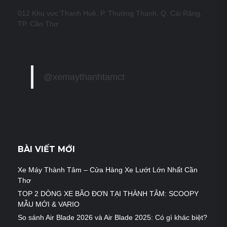
012 Khu vực Thạnh Huề, P. Thường Thạnh, Q. Cái Răng,
TP. Cần Thơ
@xemaythanhtamct
BÀI VIẾT MỚI
Xe Máy Thành Tâm – Cửa Hàng Xe Lướt Lớn Nhất Cần
Thơ
TOP 2 DÒNG XE BÃO ĐƠN TẠI THÀNH TÂM: SCOOPY
MẪU MỚI & VARIO
So sánh Air Blade 2026 và Air Blade 2025: Có gì khác biệt?