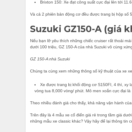
Brixton 150: Xe đạt công suất cực đại lên tới 11
Và cả 2 phiên bản động cơ đều được trang bị hộp số 
Suzuki GZ150-A (giá k
Nếu bạn lỡ yêu thích những chiếc cruiser rất thoải má
dưới 100 triệu, GZ 150-A của nhà Suzuki vô cùng xứn
GZ 150-A nhà Suzuki
Chúng ta cùng xem những thông số kỹ thuật của xe x
Xe được trang bị khối động cơ S150FI, 4 thì, xy 
vòng tua 8,000 vòng/ phút. Mô men xoắn cực đại là 
Theo nhiều đánh giá cho thấy, khả năng vận hành của 
Trên đây là 4 mẫu xe cổ điển giá rẻ trong tầm giá dướ
những mẫu xe classic khác? Vậy hãy để lại thông tin 