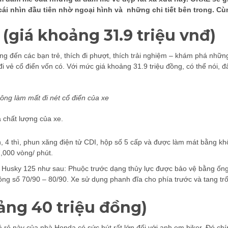
 cái nhìn đầu tiên nhờ ngoại hình và những chi tiết bên trong. Cù
(giá khoảng 31.9 triệu vnđ)
 đến các bạn trẻ, thích đi phượt, thích trải nghiệm – khám phá những 
 vẻ cổ điển vốn có. Với mức giá khoảng 31.9 triệu đồng, có thể nói, đ
ông làm mất đi nét cổ điển của xe
á chất lượng của xe.
4 thì, phun xăng điện tử CDI, hộp số 5 cấp và được làm mát bằng không
7,000 vòng/ phút.
o Husky 125 như sau: Phuộc trước dạng thủy lực được bảo vệ bằng ống 
ông số 70/90 – 80/90. Xe sử dụng phanh đĩa cho phía trước và tang t
ảng 40 triệu đồng)
 rẻ này của nhà Honda có sức hút rất lớn đối với anh em biker. Đó ch