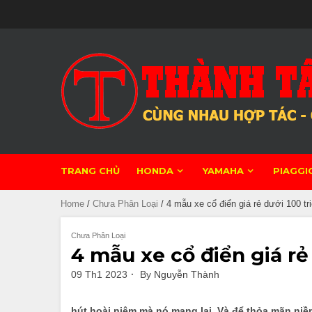
Skip
to
content
TRANG CHỦ
HONDA
YAMAHA
PIAGGI
Home
/
Chưa Phân Loại
/ 4 mẫu xe cổ điển giá rẻ dưới 100 tr
Chưa Phân Loại
4 mẫu xe cổ điển giá rẻ
09 Th1 2023
By
Nguyễn Thành
hút hoài niệm mà nó mang lại. Và để thỏa mãn niề