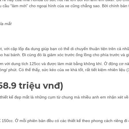
 cầu “làm mới” cho ngoại hình của xe cũng chẳng sao. Bởi chính bản t
 lạ mắt
t, với cặp lốp đa dụng giúp bạn có thể di chuyển thuận tiện trên cả n
o hai bánh. Đi cùng đó là giảm xóc trước ống lồng cho phía trước và g
ơn với dung tích 125cc và được làm mát bằng không khí. Ở động cơ này,
/ phút. Có thể thấy, sức kéo của xe khá tốt, rất tiết kiệm nhiên liệu (
58.9 triệu vnđ)
, thiết kế đẹp mắt là những cụm từ chung mà nhiều anh em nhận xét về
 150cc. Ở mỗi phiên bản đều có các thiết kế theo phong cách riêng đi