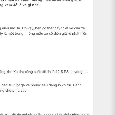
ng xem đó là xe gì nhé.
điều mới lạ. Do vậy, bạn có thể thấy thiết kế của xe
ây là một trong những mẫu xe cổ điển giá rẻ nhất hiện
 khí. Xe đạt công suất tối đa là 12.5 PS tại vòng tua
cao su ruột gà và phuộc sau dạng lò xo trụ. Bánh
rống cho phía sau.
ính là… dễ độ với rất nhiều phong cách khác nhau như: