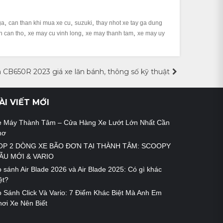
,
,
,
ga
can than khi mua xe cu
suzuki
thay nhot xe tay ga dung
,
,
,
n can tho
xe may cu vinh long
xe may thanh tam
xe may uy
a CB650R 2023 giá xe lăn bánh, thông số kỹ thuật
ÀI VIẾT MỚI
e Máy Thành Tâm – Cửa Hàng Xe Lướt Lớn Nhất Cần
hơ
OP 2 DÒNG XE BÃO ĐƠN TẠI THÀNH TÂM: SCOOPY
ẪU MỚI & VARIO
 sánh Air Blade 2026 và Air Blade 2025: Có gì khác
ệt?
 Sánh Click Và Vario: 7 Điểm Khác Biệt Mà Anh Em
ơi Xe Nên Biết