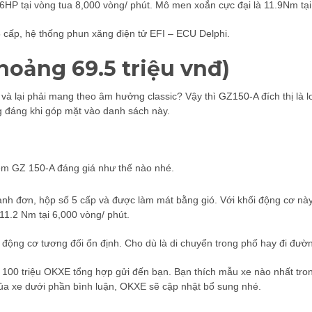
.66HP tại vòng tua 8,000 vòng/ phút. Mô men xoắn cực đại là 11.9Nm tạ
5 cấp, hệ thống phun xăng điện tử EFI – ECU Delphi.
hoảng 69.5 triệu vnđ)
i và lại phải mang theo âm hưởng classic? Vậy thì
GZ150-A
đích thị là 
g đáng khi góp mặt vào danh sách này.
em GZ 150-A đáng giá như thế nào nhé.
lanh đơn, hộp số 5 cấp và được làm mát bằng gió. Với khối động cơ này
11.2 Nm tại 6,000 vòng/ phút.
động cơ tương đối ổn định. Cho dù là di chuyển trong phố hay đi đường
i 100 triệu OKXE tổng hợp gửi đến bạn. Bạn thích mẫu xe nào nhất tro
của xe dưới phần bình luận, OKXE sẽ cập nhật bổ sung nhé.