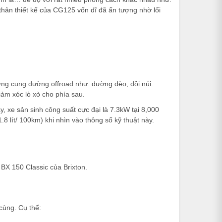
hân thiết kế của CG125 vốn dĩ đã ấn tượng nhờ lối
hững cung đường offroad như: đường đèo, đồi núi.
iảm xóc lò xò cho phía sau.
 xe sản sinh công suất cực đại là 7.3kW tại 8,000
1.8 lít/ 100km) khi nhìn vào thông số kỹ thuật này.
 BX 150 Classic của Brixton.
 cùng. Cụ thể: