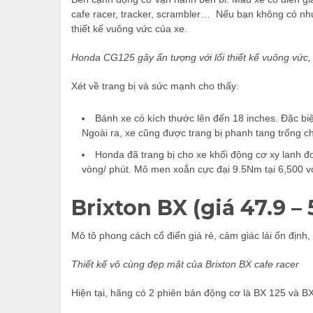
cafe racer, tracker, scrambler… Nếu bạn không có nhu
thiết kế vuông vức của xe.
Honda CG125 gây ấn tượng với lối thiết kế vuông vức,
Xét về trang bị và sức mạnh cho thấy:
Bánh xe có kích thước lên đến 18 inches. Đặc biệ
Ngoài ra, xe cũng được trang bị phanh tang trống ch
Honda đã trang bị cho xe khối động cơ xy lanh đ
vòng/ phút. Mô men xoắn cực đại 9.5Nm tại 6,500 vòng
Brixton BX (giá 47.9 – 
Mô tô phong cách cổ điển giá rẻ, cảm giác lái ổn định
Thiết kế vô cùng đẹp mặt của Brixton BX cafe racer
Hiện tại, hãng có 2 phiên bản động cơ là BX 125 và BX