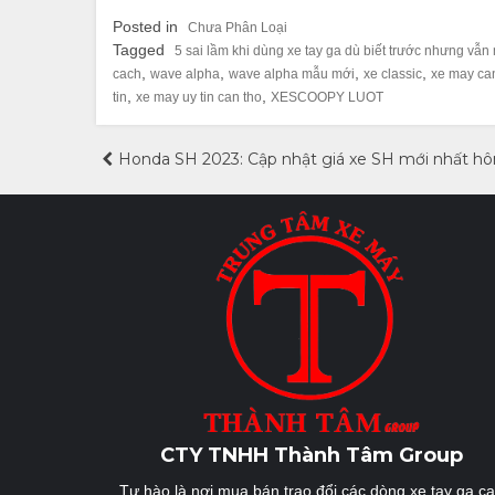
Posted in
Chưa Phân Loại
Tagged
5 sai lầm khi dùng xe tay ga dù biết trước nhưng vẫn
,
,
,
,
cach
wave alpha
wave alpha mẫu mới
xe classic
xe may ca
,
,
tin
xe may uy tin can tho
XESCOOPY LUOT
Điều
Honda SH 2023: Cập nhật giá xe SH mới nhất h
hướng
bài
viết
CTY TNHH Thành Tâm Group
Tự hào là nơi mua bán trao đổi các dòng xe tay ga c