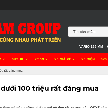
VARIO 125 MM
O
SUZUKI
XE 50
XE GIÁ RẺ
XE ĐIỆN
SYM
iệu rất đáng mua
 dưới 100 triệu rất đáng mua
m đam mê của những ai đam mê vẻ đẹp rất xa xưa này. OKXE sẽ gi