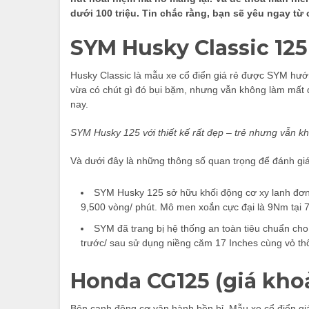
dưới 100 triệu. Tin chắc rằng, bạn sẽ yêu ngay từ
SYM Husky Classic 125 
Husky Classic là mẫu xe cổ điển giá rẻ được SYM hướng
vừa có chút gì đó bụi bặm, nhưng vẫn không làm mất đi
nay.
SYM Husky 125 với thiết kế rất đẹp – trẻ nhưng vẫn kh
Và dưới đây là những thông số quan trọng để đánh gi
SYM Husky 125 sở hữu khối động cơ xy lanh đơn, 
9,500 vòng/ phút. Mô men xoắn cực đại là 9Nm tại 
SYM đã trang bị hệ thống an toàn tiêu chuẩn ch
trước/ sau sử dụng niềng căm 17 Inches cùng vỏ th
Honda CG125 (giá kho
Bên cạnh động cơ vận hành bền bỉ. Mẫu xe cổ điển giá