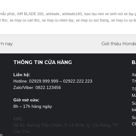
,
,
,
,
 mắc phải
AIR BLADE 160
airblade
airblade160
bao lau nen ve sinh noi xe tay 
,
,
,
,
n tho
xe may cu can tho
xe may cu mien tay
xe may cu soc trang
xe may cu uy ti
ôm nay
Giới thiệu Hond
THÔNG TIN CỬA HÀNG
B
Liên hệ:
X
Hotline: 02929.999.999 – 02922.222.223
T
Zalo/Viber: 0822.123456
T
M
Giờ mở cửa:
So
8h – 17h hàng ngày
bi
So
CH1:
Ch
Số 82, đường Trần Chiên, P. Lê Bình, Q. Cái Răng, TP.
Cần Thơ
ao