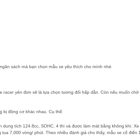
và ngân sách mà bạn chọn mẫu xe yêu thích cho mình nhé.
fe racer yên đơn sẽ là lựa chọn tương đối hấp dẫn. Còn nếu muốn chở
g bị động cơ khác nhau. Cụ thể:
n dung tích 124.8cc, SOHC, 4 thì và được làm mát bằng không khí. Xe 
g tua 7,000 vòng/ phút. Theo nhiều đánh giá cho thấy, mẫu xe cổ điển