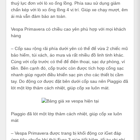
thuỷ lực đơn với lò xo ống lồng. Phía sau sử dụng giảm
chấn kép với lò xo ống lồng 4 vị trí. Giúp xe chạy mượt, êm
ái mà vẫn đảm bảo an toàn.
Vespa Primavera có chiều cao yên phù hợp với mọi khách
hàng
– Cốp sau rộng rãi phía dưới yên có thể để vừa 2 chiếc mũ
bảo hiểm, túi xách, áo mưa và rất nhiều đồ linh tinh khác.
Cùng với cốp trước có thể để điện thoại, sạc dự phòng, ví
tiền. Bên cạnh đó, cốp trước còn được tích hợp cổng sạc
nhanh giúp người điều khiển sạc pin cho các thiết bị cầm
tay. Do động cơ được đặt bên dưới cốp sau nên Piaggio đã
lót một lớp thảm cách nhiệt, giúp cốp xe luôn mát.
Piaggio đã lót một lớp thảm cách nhiệt, giúp cốp xe luôn
mát
– Vespa Primavera được trang bị khối động cơ iGet đáp
ứng tiêu chuẩn khí thải Euro 3 giúp tiết kiệm, tối tư chi phí