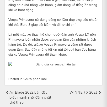
cũng như khả năng vận hành, giảm đáng kể tiếng ồn trong
khi xe hoạt động.
Vespa Primavera sử dụng động cơ iGet đáp ứng tiêu chuẩn
khí thải Euro 3 giúp tiết kiệm và tối tư chi phí
Là một mẫu xe thay thế cho người đàn anh Vespa LX nên
Primavera luôn nhận được sự quan tâm của những khách
hàng trẻ. Do đó, giá xe Vespa Primavera cũng rất được
quan tâm. Sau đây chúng tôi xin gửi tới quý bạn đọc bảng
giá xe Vespa Primavera để tham khảo.
Posted in Chưa phân loại
Điều
Air Blade 2022 bản đặc
WINNER X 2023
biệt: mạnh mẽ, đậm chất
hướng
thể thao