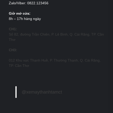
Zalo/Viber: 0822.123456
Giờ mở cửa:
8h – 17h hàng ngày
CH1:
Số 82, đường Trần Chiên, P. Lê Bình, Q. Cái Răng, TP. Cần
Thơ
CH3:
012 Khu vực Thạnh Huề, P. Thường Thạnh, Q. Cái Răng,
TP. Cần Thơ
@xemaythanhtamct