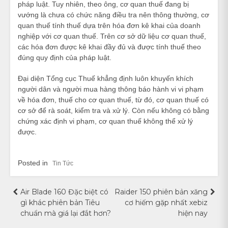
pháp luật. Tuy nhiên, theo ông, cơ quan thuế đang bị
vướng là chưa có chức năng điều tra nên thông thường, cơ
quan thuế tính thuế dựa trên hóa đơn kê khai của doanh
nghiệp với cơ quan thuế. Trên cơ sở dữ liệu cơ quan thuế,
các hóa đơn được kê khai đầy đủ và được tính thuế theo
đúng quy định của pháp luật.
Đại diện Tổng cục Thuế khẳng định luôn khuyến khích
người dân và người mua hàng thông báo hành vi vi phạm
về hóa đơn, thuế cho cơ quan thuế, từ đó, cơ quan thuế có
cơ sở để rà soát, kiểm tra và xử lý. Còn nếu không có bằng
chứng xác định vi phạm, cơ quan thuế không thể xử lý
được.
Posted in
Tin Tức
Điều
Air Blade 160 Đặc biệt có
Raider 150 phiên bản xăng
gì khác phiên bản Tiêu
cơ hiếm gặp nhất xebiz
hướng
chuẩn mà giá lại đắt hơn?
hiện nay