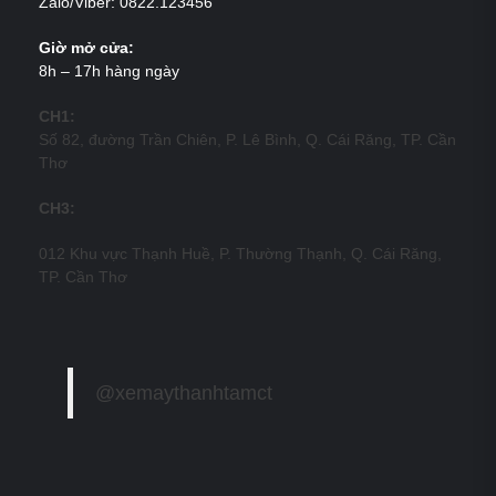
Zalo/Viber: 0822.123456
Giờ mở cửa:
8h – 17h hàng ngày
CH1:
Số 82, đường Trần Chiên, P. Lê Bình, Q. Cái Răng, TP. Cần
Thơ
CH3:
012 Khu vực Thạnh Huề, P. Thường Thạnh, Q. Cái Răng,
TP. Cần Thơ
@xemaythanhtamct