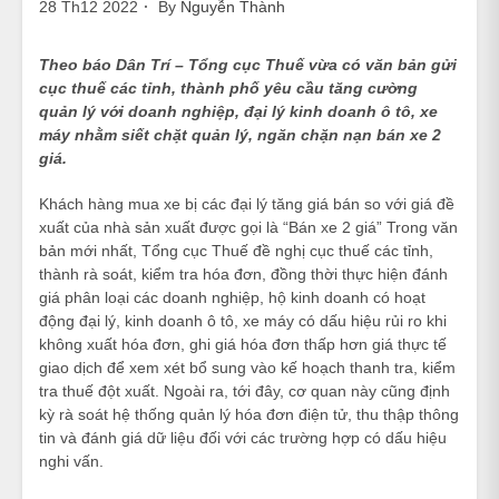
28 Th12 2022
By
Nguyễn Thành
Theo báo Dân Trí – Tổng cục Thuế vừa có văn bản gửi
cục thuế các tỉnh, thành phố yêu cầu tăng cường
quản lý với doanh nghiệp, đại lý kinh doanh ô tô, xe
máy nhằm siết chặt quản lý, ngăn chặn nạn bán xe 2
giá.
Khách hàng mua xe bị các đại lý tăng giá bán so với giá đề
xuất của nhà sản xuất được gọi là “Bán xe 2 giá” Trong văn
bản mới nhất, Tổng cục Thuế đề nghị cục thuế các tỉnh,
thành rà soát, kiểm tra hóa đơn, đồng thời thực hiện đánh
giá phân loại các doanh nghiệp, hộ kinh doanh có hoạt
động đại lý, kinh doanh ô tô, xe máy có dấu hiệu rủi ro khi
không xuất hóa đơn, ghi giá hóa đơn thấp hơn giá thực tế
giao dịch để xem xét bổ sung vào kế hoạch thanh tra, kiểm
tra thuế đột xuất. Ngoài ra, tới đây, cơ quan này cũng định
kỳ rà soát hệ thống quản lý hóa đơn điện tử, thu thập thông
tin và đánh giá dữ liệu đối với các trường hợp có dấu hiệu
nghi vấn.