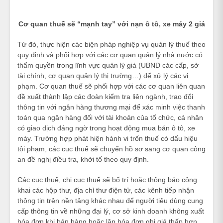
Cơ quan thuế sẽ “mạnh tay” với nạn ô tô, xe máy 2 giá
Từ đó, thực hiện các biện pháp nghiệp vụ quản lý thuế theo
quy định và phối hợp với các cơ quan quản lý nhà nước có
thẩm quyền trong lĩnh vực quản lý giá (UBND các cấp, sở
tài chính, cơ quan quản lý thị trường…) để xử lý các vi
phạm. Cơ quan thuế sẽ phối hợp với các cơ quan liên quan
đề xuất thành lập các đoàn kiểm tra liên ngành, trao đổi
thông tin với ngân hàng thương mại để xác minh việc thanh
toán qua ngân hàng đối với tài khoản của tổ chức, cá nhân
có giao dịch đáng ngờ trong hoạt động mua bán ô tô, xe
máy. Trường hợp phát hiện hành vi trốn thuế có dấu hiệu
tội phạm, các cục thuế sẽ chuyển hồ sơ sang cơ quan công
an đề nghị điều tra, khởi tố theo quy định.
Các cục thuế, chi cục thuế sẽ bố trí hoặc thông báo công
khai các hộp thư, địa chỉ thư điện tử, các kênh tiếp nhận
thông tin trên nền tảng khác nhau để người tiêu dùng cung
cấp thông tin về những đại lý, cơ sở kinh doanh không xuất
hóa đơn khi bán hàng hoặc lập hóa đơn ghi giá thấp hơn