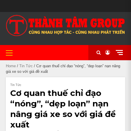
Skip
MAIN
to
BẢO
CẦM
CHÍNH
CỬA
CỬA
GIỎ
LIÊN
#20
MẪU
NHIỀU
XE
XE
XE
XE
NHÀ
TÀI
THANH
TIN
TRANG
XE
SLIDER
content
HÀNH
ĐỒ
SÁCH
HÀNG
HÀNG
HÀNG
HỆ
(KHÔNG
MÃ
DÒNG
CHẠY
CÔN
NỮ
PHÂN
NGHỈ
KHOẢN
TOÁN
TỨC
CHỦ
MÁY
BẢO
XE
ĐỀ)
ĐA
XE
LƯỚT
TAY
ĐẸP
KHỐI
KHÁCH
UY
MẬT
MÁY
DẠNG
NHẬP
THỂ
LỚN
SẠN
TÍN
CHẤT
KHẨU
THAO
TẠI
LƯỢNG
CẦN
TẠI
THƠ
Primary
CẦN
Menu
THƠ
Home
/
Tin Tức
/ Cơ quan thuế chỉ đạo “nóng”, “dẹp loạn” nạn nâng
giá xe so với giá đề xuất
Tin Tức
Cơ quan thuế chỉ đạo
“nóng”, “dẹp loạn” nạn
nâng giá xe so với giá đề
xuất