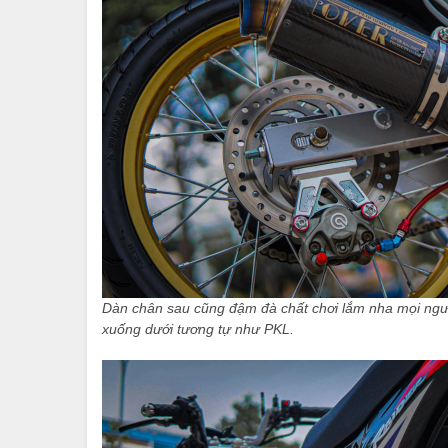
Dàn chân sau cũng đậm đà chất chơi lắm nha mọi ngườ
xuống dưới tương tự như PKL.