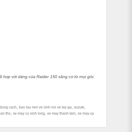
ất hợp với dáng của Raider 150 xăng cơ từ mọi góc
,
,
,
 dung cach
bao lau nen ve sinh noi xe tay ga
suzuki
,
,
,
can tho
xe may cu vinh long
xe may thanh tam
xe may uy