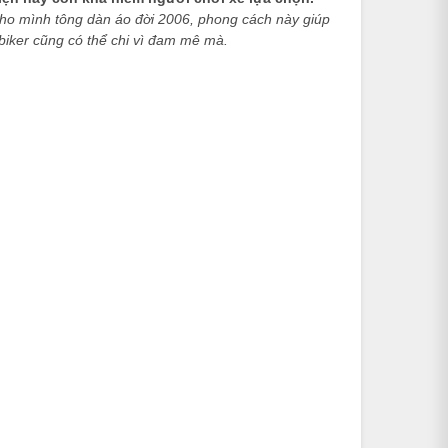
ho mình tông dàn áo đời 2006, phong cách này giúp
 biker cũng có thể chi vì đam mê mà.