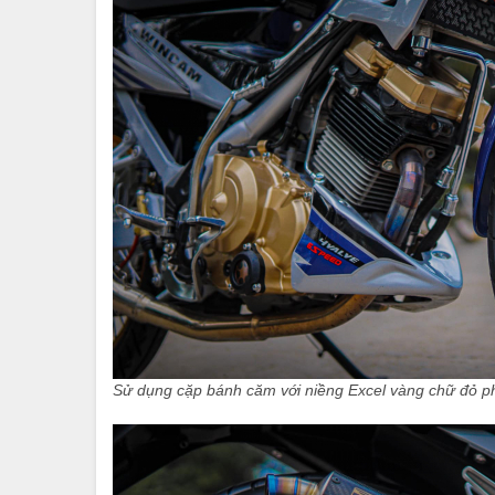
Sử dụng cặp bánh căm với niềng Excel vàng chữ đỏ ph