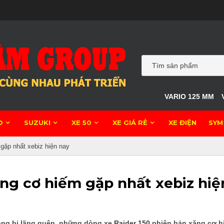
VARIO 125 MM
O
SUZUKI
XE 50
XE GIÁ RẺ
XE ĐIỆN
SYM
gặp nhất xebiz hiện nay
ăng cơ hiếm gặp nhất xebiz hiệ
óng bị lãng quên, những dòng xe
Raider 150
phiên bản xăng cơ hi