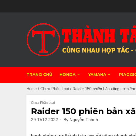
Skip
to
content
TRANG CHỦ
HONDA
YAMAHA
PIAGGI
Home
/
Chưa Phân Loại
/ Raider 150 phiên bản xăng cơ hiếm 
Chưa Phân Loại
Raider 150 phiên bản x
29 Th12 2022
By
Nguyễn Thành
hanh chóng trở thành trào lưu rồi cũng nhanh ch