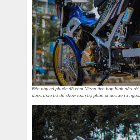
Bên này có phuộc đồ chơi Nitron tích hợp bình dầu rờ
được tháo bỏ để show toàn bộ phần phuộc xe ra ngoài