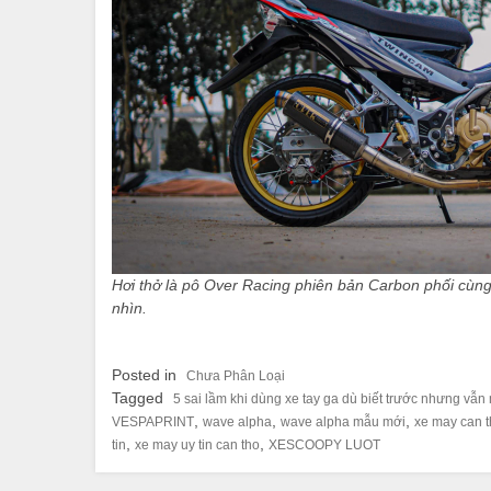
Hơi thở là pô Over Racing phiên bản Carbon phối cùng
nhìn.
Posted in
Chưa Phân Loại
Tagged
5 sai lầm khi dùng xe tay ga dù biết trước nhưng vẫn
,
,
,
VESPAPRINT
wave alpha
wave alpha mẫu mới
xe may can 
,
,
tin
xe may uy tin can tho
XESCOOPY LUOT