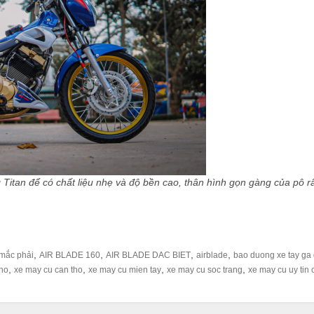
 Titan để có chất liệu nhẹ và độ bền cao, thân hình gọn gàng của pô r
,
,
,
,
 mắc phải
AIR BLADE 160
AIR BLADE DAC BIET
airblade
bao duong xe tay ga
,
,
,
,
tho
xe may cu can tho
xe may cu mien tay
xe may cu soc trang
xe may cu uy tin 