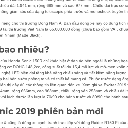
ó chiều dài 1.941 mm, rộng 699 mm và cao 977 mm. Chiều dài trục cơ 
ệ thống giảm sóc của dạng telescopic phía trước và monoshock truyền t
 riêng cho thị trường Đông Nam Á. Ban đầu dòng xe này có dung tích 
19 tại thị trường Việt Nam là 65.000.000 đồng (chưa bao gồm VAT, chưa
en Nhám (Matte Black).
 bao nhiêu?
 của Honda Sonic 150R chỉ khác biệt ở dàn áo bên ngoài là những họa ti
 động cơ DOHC 148,2cc, công suất tối đa 15,4 mã lực và mô-men xoắn
ng nghệ LED hiện đại tăng khả năng chiếu sáng và tiết kiệm năng lượn
 hai bên sườn phồng to và có thiết kế mang cá. Phuộc trước dạng ống 
iển thị đầy đủ các thông tin liên quan đến xe. Xem
giá xe Exciter 2019
44mm, rộng 666mm, cao 968mm, chiều rộng yên 253mm và chiều dài tr
với kích thước lần lượt là 70/90 cho bánh trước và 80/90 cho bánh sa
nic 2019 phiên bản mới
& cũng là dòng xe cạnh tranh trực tiếp với dòng Raider R150 Fi của 