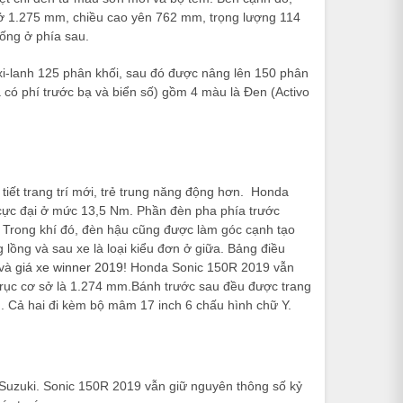
sở 1.275 mm, chiều cao yên 762 mm, trọng lượng 114
hống ở phía sau.
xi-lanh 125 phân khối, sau đó được nâng lên 150 phân
 có phí trước bạ và biển số) gồm 4 màu là Đen (Activo
ết trang trí mới, trẻ trung năng động hơn.
Honda
 cực đại ở mức 13,5 Nm.
Phần đèn pha phía trước
g. Trong khí đó, đèn hậu cũng được làm góc cạnh tạo
lồng và sau xe là loại kiểu đơn ở giữa. Bảng điều
và
giá xe winner 2019
!
Honda Sonic 150R 2019 vẫn
ục cơ sở là 1.274 mm.Bánh trước sau đều được trang
u. Cả hai đi kèm bộ mâm 17 inch 6 chấu hình chữ Y.
Suzuki. Sonic 150R 2019 vẫn giữ nguyên thông số kỷ