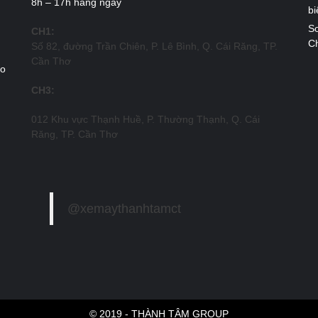
8h – 17h hàng ngày
bi
So
CH1:
Ch
Số 82, đường Trần Chiên, P. Lê Bình, Q. Cái Răng, TP.
Cần Thơ
ao
CH3:
012 Khu vực Thạnh Huề, P. Thường Thạnh, Q. Cái
Răng, TP. Cần Thơ
@xemaythanhtamct
© 2019 - THÀNH TÂM GROUP