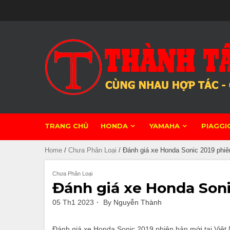
Skip
to
content
TRANG CHỦ
HONDA
YAMAHA
PIAGGI
Home
/
Chưa Phân Loại
/ Đánh giá xe Honda Sonic 2019 phiê
Chưa Phân Loại
Đánh giá xe Honda Soni
05 Th1 2023
By
Nguyễn Thành
Đánh giá xe Honda Sonic 2019 phiên bản mới tại Việt 