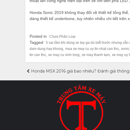
thuật lẫn công nghệ hiện đại trên xe với đèn pha LED 
Honda Sonic 2019 không thay đổi về thiết kế tổng thể,
dáng thiết kế underbone, tuy nhiên nhiều chi tiết trên 
Posted in
Chưa Phân Loại
Tagged
5 sai lầm khi dùng xe tay ga dù biết trước nhưng vẫn
,
,
dam dung hay khong
mua xe may cu uy tin nhat can tho
sonic
,
,
,
tin can tho
xe may cu vinh long
xe may thanh tam
xe may uy t
Điều
Honda MSX 2016 giá bao nhiêu? Đánh giá thông 
hướng
bài
viết