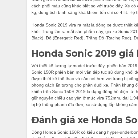
cách phối màu cũng khác biệt so với trước đây. Xe c
kg, dung tích bình xăng khá khiêm tốn chỉ có 4 lít. H
Honda Sonic 2019 vừa ra mắt là dòng xe được thiết kế
khối. Trong lần ra mắt sản phẩm này, giá xe Sonic 20
Black), Đỏ (Energetic Red), Trắng Đỏ (Racing Red), Đ
Honda Sonic 2019 giá
Với thiết kế tương tự model trước đây, phiên bản 2019
Sonic 150R phiên bản mới vẫn tiếp tục sử dụng khối
được thiết kế thể thao và sắc nét hơn với trang bị cô
phong cách ấn tượng cho phần đuôi xe.
Phần khung ốp
khiển trên Sonic 150R 2019 là dạng đồng hồ điện tử, h
giữ nguyên chiều cao yên ở mức vừa 752mm, dài 1.9
bị hệ thống phanh đĩa đơn, xe sử dụng lốp không săm 
Đánh giá xe Honda So
Dòng Honda Sonic 150R có kiểu dáng hyper-underbone 