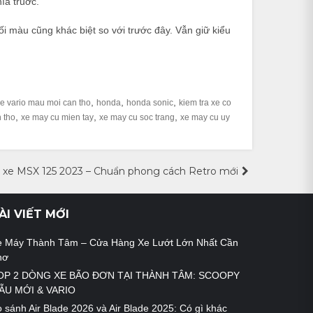
ía truớc.
i màu cũng khác biệt so với trước đây. Vẫn giữ kiểu
,
,
,
xe vario mau moi can tho
honda
honda sonic
kiem tra xe co
,
,
,
 tho
xe may cu mien tay
xe may cu soc trang
xe may cu uy
 xe MSX 125 2023 – Chuẩn phong cách Retro mới
ÀI VIẾT MỚI
e Máy Thành Tâm – Cửa Hàng Xe Lướt Lớn Nhất Cần
hơ
OP 2 DÒNG XE BÃO ĐƠN TẠI THÀNH TÂM: SCOOPY
ẪU MỚI & VARIO
 sánh Air Blade 2026 và Air Blade 2025: Có gì khác