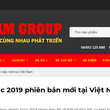
VARIO 125 MM
O
SUZUKI
XE 50
XE GIÁ RẺ
XE ĐIỆN
SYM
n bản mới tại Việt Nam
c 2019 phiên bản mới tại Việt
Nam. Honda Sonic 2019 không thay đổi về thiết kế tổng thể, sự khác b