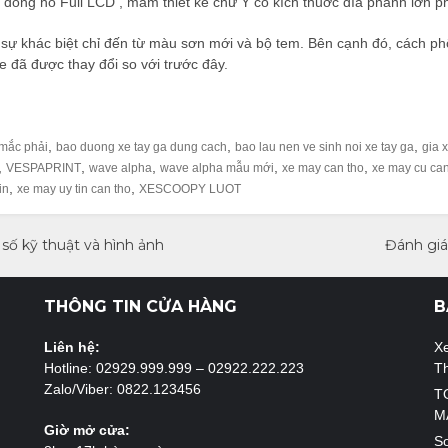
, đồng hồ Full LCD , mâm thiết kế chữ Y có kích thuớc đĩa phanh lớn ph
 sự khác biệt chỉ đến từ màu sơn mới và bộ tem. Bên cạnh đó, cách phố
xe đã được thay đổi so với trước đây.
,
,
,
 mắc phải
bao duong xe tay ga dung cach
bao lau nen ve sinh noi xe tay ga
gia 
,
,
,
,
,
VESPAPRINT
wave alpha
wave alpha mẫu mới
xe may can tho
xe may cu can
,
,
in
xe may uy tin can tho
XESCOOPY LUOT
số kỹ thuật và hình ảnh
Đánh giá
THÔNG TIN CỬA HÀNG
B
Liên hệ:
X
Hotline: 02929.999.999 – 02922.222.223
T
Zalo/Viber: 0822.123456
T
M
Giờ mở cửa:
So