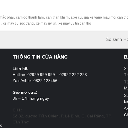
,
,
,
 mắc phải
cam do thanh tam
can than khi mua xe cu
gia xe vario mau moi can th
,
,
,
i
xe may cu soc trang
xe may uy tin
xe may uy tin can tho
So sánh Ho
THÔNG TIN CỬA HÀNG
B
Liên hệ:
X
Hotline: 02929.999.999 – 02922.222.223
T
Zalo/Viber: 0822.123456
T
M
Giờ mở cửa:
So
8h – 17h hàng ngày
bi
So
CH1:
Ch
Số 82, đường Trần Chiên, P. Lê Bình, Q. Cái Răng, TP.
Cần Thơ
ao