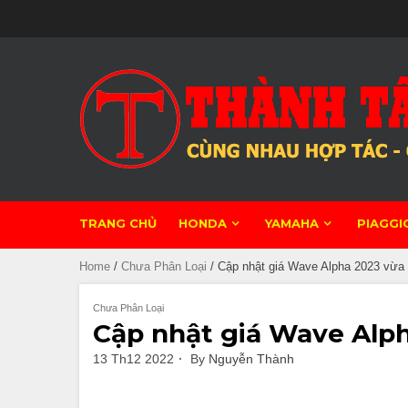
Skip
to
content
TRANG CHỦ
HONDA
YAMAHA
PIAGGI
Home
/
Chưa Phân Loại
/ Cập nhật giá Wave Alpha 2023 vừa
Chưa Phân Loại
Cập nhật giá Wave Alph
13 Th12 2022
By
Nguyễn Thành