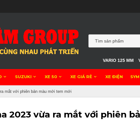
VARIO 125 MM
O
SUZUKI
XE 50
XE GIÁ RẺ
XE ĐIỆN
SYM
 ra mắt với phiên bản màu mới tem mới
a 2023 vừa ra mắt với phiên 