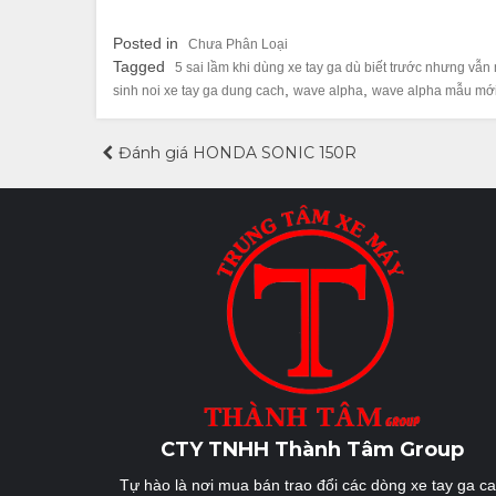
Posted in
Chưa Phân Loại
Tagged
5 sai lầm khi dùng xe tay ga dù biết trước nhưng vẫn
,
,
sinh noi xe tay ga dung cach
wave alpha
wave alpha mẫu mớ
Điều
Đánh giá HONDA SONIC 150R
hướng
bài
viết
CTY TNHH Thành Tâm Group
Tự hào là nơi mua bán trao đổi các dòng xe tay ga c