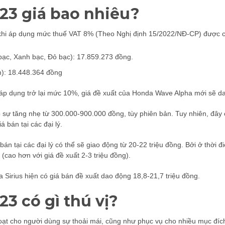
23 giá bao nhiêu?
khi áp dụng mức thuế VAT 8% (Theo Nghị định 15/2022/NĐ-CP) được c
ạc, Xanh bạc, Đỏ bạc): 17.859.273 đồng.
): 18.448.364 đồng
 áp dụng trở lại mức 10%, giá đề xuất của Honda Wave Alpha mới sẽ da
sự tăng nhẹ từ 300.000-900.000 đồng, tùy phiên bản. Tuy nhiên, đây 
á bán tại các đại lý.
n tại các đại lý có thể sẽ giao động từ 20-22 triệu đồng. Bởi ở thời 
(cao hơn với giá đề xuất 2-3 triệu đồng).
Sirius hiện có giá bán đề xuất dao động 18,8-21,7 triệu đồng.
3 có gì thú vị?
 hoạt cho người dùng sự thoải mái, cũng như phục vụ cho nhiều mục đí