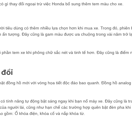
 có gì thay đổi ngoại trừ việc Honda bổ sung thêm tem màu cho xe.
ời tiêu dùng có thêm nhiều lựa chọn hơn khi mua xe. Trong đó, phiên
 ấn tượng. Đây cũng là gam màu được ưa chuộng trong vài năm trở lại
phần tem xe khi phông chữ sắc nét và tinh tế hơn. Đây cũng là điểm n
 đổi
mặt đồng hồ mới với vòng họa tiết độc đáo bao quanh. Đồng hồ analog 
 có tính năng tự động bật sáng ngay khi bạn nổ máy xe. Đây cũng là t
của người lái, cũng như hạn chế các trường hợp quên bật đèn pha khi
ao gồm: Ổ khóa điện, khóa cổ và nắp khóa từ.