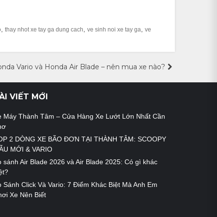
,
,
,
o
thay nhot xe tay ga dung cach
ve sinh noi xe tay ga
ve
nda Vario và Honda Air Blade – nên mua xe nào?
ÀI VIẾT MỚI
e Máy Thành Tâm – Cửa Hàng Xe Lướt Lớn Nhất Cần
hơ
OP 2 DÒNG XE BÃO ĐƠN TẠI THÀNH TÂM: SCOOPY
ẪU MỚI & VARIO
 sánh Air Blade 2026 và Air Blade 2025: Có gì khác
ệt?
 Sánh Click Và Vario: 7 Điểm Khác Biệt Mà Anh Em
ơi Xe Nên Biết