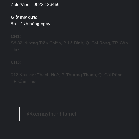
Zalo/Viber: 0822.123456
Giờ mở cửa:
8h – 17h hàng ngày
CH1:
Số 82, đường Trần Chiên, P. Lê Bình, Q. Cái Răng, TP. Cần
Thơ
CH3:
012 Khu vực Thạnh Huề, P. Thường Thạnh, Q. Cái Răng,
TP. Cần Thơ
@xemaythanhtamct