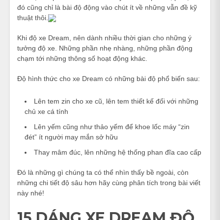
đó cũng chỉ là bài độ động vào chút ít về những vẫn đề kỹ
thuật thôi.
Khi độ xe Dream, nên dành nhiều thời gian cho những ý
tưởng độ xe. Những phần nhẹ nhàng, những phần động
chạm tới những thông số hoạt động khác.
Độ hình thức cho xe Dream có những bài độ phổ biến sau:
Lên tem zin cho xe cũ, lên tem thiết kế đối với những
chủ xe cá tính
Lên yếm cũng như thảo yếm để khoe lốc máy “zin
đét” ít người may mắn sở hữu
Thay mâm đúc, lên những hệ thống phan đĩa cao cấp
Đó là những gì chúng ta có thể nhìn thấy bề ngoài, còn
những chi tiết độ sâu hơn hãy cùng phân tích trong bài viết
này nhé!
15 DÁNG XE DREAM ĐỘ