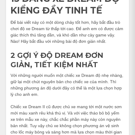
KIỂNG ĐẦY TINH TẾ
Để bài viết này có một dòng chảy tốt hơn, hãy bắt đầu trò
chơi độ xe Dream từ thấp tới cao. Để anh em có được cảm
giác thích thú tăng dần, và khó dần như cày game vậy.
Nào! Hãy bắt đầu với những bài độ đơn giản nhất.
2 GỢI Ý ĐỘ DREAM ĐƠN
GIẢN, TIẾT KIỆM NHẤT
Với những người muốn một chiếc xe Dream độ nhẹ nhàng,
giữ lại một chút nguyên bản cho chiếc xe của mình. Thì
những phương án độ dưới đây có thể là một lựa chọn hợp
lý cho anh em.
Chiếc xe Dream II cũ được chủ xe mang tới một nước sơn
mới màu xanh rêu khá thú vị. Và với việc tháo bỏ bộ yếm
xe trên mẫu xe này, chắc chắc phần máy này còn nguyên
bản nhất. Tuy vậy chủ xe không chọn phương án vệ sinh
cho lốc máy bóng và sáng hơn mà lựa chọn màu thời gian