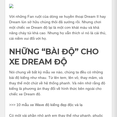
Với những Fan ruột của dòng xe huyền thoại Dream II hay
Dream lùn sở hữu chúng thôi đã sướng rồi. Nhưng chơi
một chiếc xe Dream độ lại là một cơn khát máu và khả
năng cháy túi khá cao. Nhưng họ vẫn thích vì nó là cái thú,
cái niềm vui đối với họ.
NHỮNG “BÀI ĐỘ” CHO
XE DREAM ĐỘ
Nói chung về bất kỳ mẫu xe nào, chúng ta đều có những
bài độ kiểng như nhau. Từ lên tem, lên vỏ, thay mâm, và
thay thế một chút về hệ thống phanh. Và nên nhớ rằng độ
kiểng là phương án thay đổi về hình thức bên ngoài cho
chiếc xe Dream độ.
>>>
10 mẫu xe Wave độ kiểng đẹp độc và lạ
Có một vài phần nhỏ anh em thay thế như phanh, phuộc