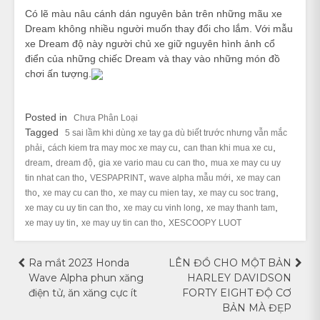
Có lẽ màu nâu cánh dán nguyên bản trên những mãu xe
Dream không nhiều người muốn thay đổi cho lắm. Với mẫu
xe Dream độ này người chủ xe giữ nguyên hình ảnh cổ
điển của những chiếc Dream và thay vào những món đồ
chơi ấn tượng.
Posted in
Chưa Phân Loại
Tagged
5 sai lầm khi dùng xe tay ga dù biết trước nhưng vẫn mắc
,
,
,
phải
cách kiem tra may moc xe may cu
can than khi mua xe cu
,
,
,
dream
dream độ
gia xe vario mau cu can tho
mua xe may cu uy
,
,
,
tin nhat can tho
VESPAPRINT
wave alpha mẫu mới
xe may can
,
,
,
,
tho
xe may cu can tho
xe may cu mien tay
xe may cu soc trang
,
,
,
xe may cu uy tin can tho
xe may cu vinh long
xe may thanh tam
,
,
xe may uy tin
xe may uy tin can tho
XESCOOPY LUOT
Điều
Ra mắt 2023 Honda
LÊN ĐỒ CHO MỘT BẢN
Wave Alpha phun xăng
HARLEY DAVIDSON
hướng
điện tử, ăn xăng cực ít
FORTY EIGHT ĐỘ CƠ
BẢN MÀ ĐẸP