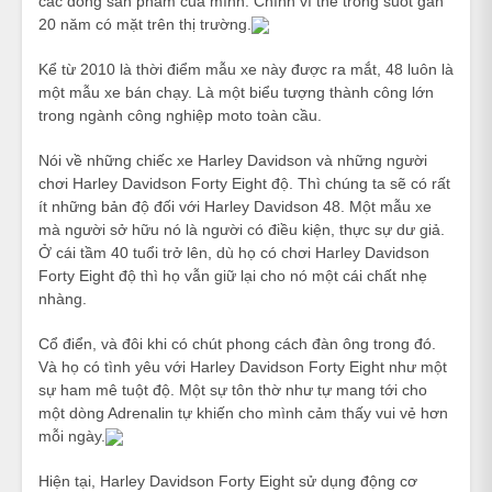
các dòng sản phẩm của mình. Chính vì thế trong suốt gần
20 năm có mặt trên thị trường.
Kể từ 2010 là thời điểm mẫu xe này được ra mắt, 48 luôn là
một mẫu xe bán chạy. Là một biểu tượng thành công lớn
trong ngành công nghiệp moto toàn cầu.
Nói về những chiếc xe Harley Davidson và những người
chơi Harley Davidson Forty Eight độ. Thì chúng ta sẽ có rất
ít những bản độ đối với Harley Davidson 48. Một mẫu xe
mà người sở hữu nó là người có điều kiện, thực sự dư giả.
Ở cái tầm 40 tuổi trở lên, dù họ có chơi Harley Davidson
Forty Eight độ thì họ vẫn giữ lại cho nó một cái chất nhẹ
nhàng.
Cổ điển, và đôi khi có chút phong cách đàn ông trong đó.
Và họ có tình yêu với Harley Davidson Forty Eight như một
sự ham mê tuột độ. Một sự tôn thờ như tự mang tới cho
một dòng Adrenalin tự khiến cho mình cảm thấy vui vẻ hơn
mỗi ngày.
Hiện tại, Harley Davidson Forty Eight sử dụng động cơ