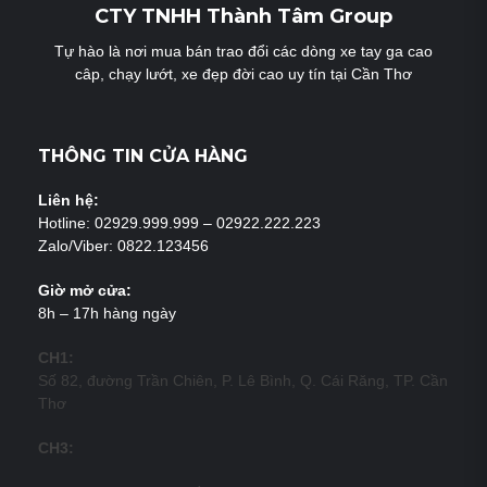
CTY TNHH Thành Tâm Group
Tự hào là nơi mua bán trao đổi các dòng xe tay ga cao
câp, chạy lướt, xe đẹp đời cao uy tín tại Cần Thơ
THÔNG TIN CỬA HÀNG
Liên hệ:
Hotline: 02929.999.999 – 02922.222.223
Zalo/Viber: 0822.123456
Giờ mở cửa:
8h – 17h hàng ngày
CH1:
Số 82, đường Trần Chiên, P. Lê Bình, Q. Cái Răng, TP. Cần
Thơ
CH3: