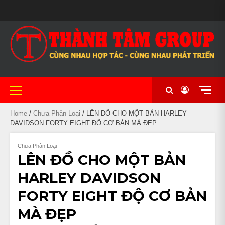
Skip
MAIN
to
BẢO
CẦM
CHÍNH
CỬA
CỬA
GIỎ
LIÊN
#20
MẪU
NHIỀU
XE
XE
XE
XE
NHÀ
TÀI
THANH
TIN
TRANG
XE
SLIDER
content
HÀNH
ĐỒ
SÁCH
HÀNG
HÀNG
HÀNG
HỆ
(KHÔNG
MÃ
DÒNG
CHẠY
CÔN
NỮ
PHÂN
NGHỈ
KHOẢN
TOÁN
TỨC
CHỦ
MÁY
BẢO
XE
ĐỀ)
ĐA
XE
LƯỚT
TAY
ĐẸP
KHỐI
KHÁCH
UY
MẬT
MÁY
DẠNG
NHẬP
THỂ
LỚN
SẠN
TÍN
CHẤT
KHẨU
THAO
TẠI
LƯỢNG
CẦN
TẠI
THƠ
Primary
CẦN
Menu
THƠ
Home
/
Chưa Phân Loại
/ LÊN ĐỒ CHO MỘT BẢN HARLEY
DAVIDSON FORTY EIGHT ĐỘ CƠ BẢN MÀ ĐẸP
Chưa Phân Loại
LÊN ĐỒ CHO MỘT BẢN
HARLEY DAVIDSON
FORTY EIGHT ĐỘ CƠ BẢN
MÀ ĐẸP