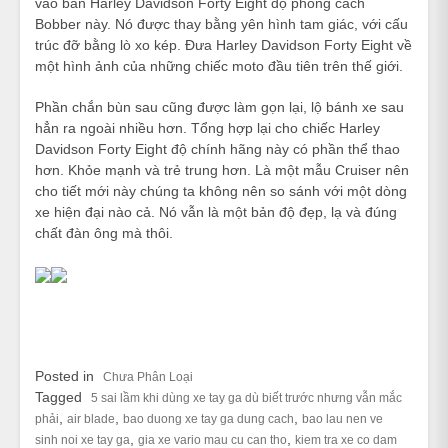
vào bản Harley Davidson Forty Eight độ phong cách
Bobber này. Nó được thay bằng yên hình tam giác, với cấu
trúc đỡ bằng lò xo kép. Đưa Harley Davidson Forty Eight về
một hình ảnh của những chiếc moto đầu tiên trên thế giới.
Phần chắn bùn sau cũng được làm gọn lại, lộ bánh xe sau
hẳn ra ngoài nhiều hơn. Tổng hợp lại cho chiếc Harley
Davidson Forty Eight độ chính hãng này có phần thể thao
hơn. Khỏe mạnh và trẻ trung hơn. Là một mẫu Cruiser nên
cho tiết mới này chúng ta không nên so sánh với một dòng
xe hiện đại nào cả. Nó vẫn là một bản độ đẹp, lạ và đúng
chất đàn ông mà thôi.
Posted in
Chưa Phân Loại
Tagged
5 sai lầm khi dùng xe tay ga dù biết trước nhưng vẫn mắc
,
,
,
phải
air blade
bao duong xe tay ga dung cach
bao lau nen ve
,
,
sinh noi xe tay ga
gia xe vario mau cu can tho
kiem tra xe co dam