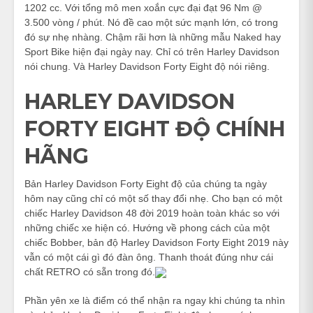
1202 cc. Với tổng mô men xoắn cực đại đạt 96 Nm @
3.500 vòng / phút. Nó đề cao một sức mạnh lớn, có trong
đó sự nhẹ nhàng. Chậm rãi hơn là những mẫu Naked hay
Sport Bike hiện đại ngày nay. Chỉ có trên Harley Davidson
nói chung. Và Harley Davidson Forty Eight độ nói riêng.
HARLEY DAVIDSON
FORTY EIGHT ĐỘ CHÍNH
HÃNG
Bản Harley Davidson Forty Eight độ của chúng ta ngày
hôm nay cũng chỉ có một số thay đổi nhẹ. Cho bạn có một
chiếc Harley Davidson 48 đời 2019 hoàn toàn khác so với
những chiếc xe hiện có. Hướng về phong cách của một
chiếc Bobber, bản độ Harley Davidson Forty Eight 2019 này
vẫn có một cái gì đó đàn ông. Thanh thoát đúng như cái
chất RETRO có sẵn trong đó.
Phần yên xe là điểm có thể nhận ra ngay khi chúng ta nhìn