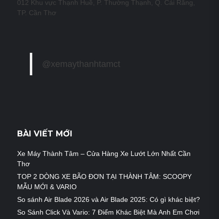
012 Khu vực Thạnh Huề, P. Thường Thạnh, Q. Cái Răng,
TP. Cần Thơ
@xemaythanhtamct
BÀI VIẾT MỚI
Xe Máy Thành Tâm – Cửa Hàng Xe Lướt Lớn Nhất Cần
Thơ
TOP 2 DÒNG XE BÃO ĐƠN TẠI THÀNH TÂM: SCOOPY
MẪU MỚI & VARIO
So sánh Air Blade 2026 và Air Blade 2025: Có gì khác biệt?
So Sánh Click Và Vario: 7 Điểm Khác Biệt Mà Anh Em Chơi