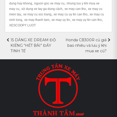
,
,
dung hay khong
nguon goc xe may cu
nhung luu y khi mua xe
,
,
,
may cu
sử dụng xe tay ga dung cách
xe may can tho
xe may cu
,
,
,
mien tay
xe may cu soc trang
xe may cu uy tin can tho
xe may cu
,
,
,
,
vinh long
xe may thanh tam
xe may uy tin
xe may uy tin can tho
XESCOOPY LUOT
Điều
15 DÁNG XE DREAM ĐỘ
Honda CB300R cũ giá
KIỂNG “HẾT BÀI” ĐẦY
bao nhiêu và lưu ý khi
hướng
TINH TẾ
mua xe cũ?
bài
viết