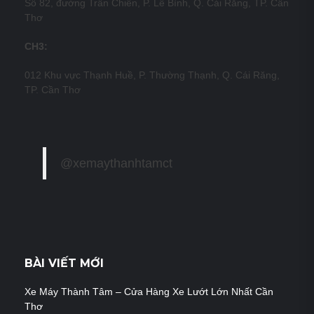
Số 82, đường Trần Chiên, P. Lê Bình, Q. Cái Răng, TP. Cần
Thơ
CH3:
012 Khu vực Thạnh Huề, P. Thường Thạnh, Q. Cái Răng,
TP. Cần Thơ
@xemaythanhtamct
BÀI VIẾT MỚI
Xe Máy Thành Tâm – Cửa Hàng Xe Lướt Lớn Nhất Cần
Thơ