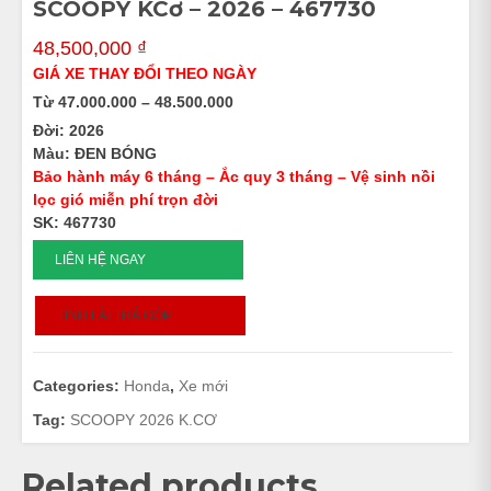
SCOOPY KCơ – 2026 – 467730
48,500,000
₫
GIÁ XE THAY ĐỔI THEO NGÀY
Từ 47.000.000 – 48.500.000
Đời: 2026
Màu: ĐEN BÓNG
Bảo hành máy 6 tháng – Ắc quy 3 tháng – Vệ sinh nồi
lọc gió miễn phí trọn đời
SK: 467730
SCOOPY
LIÊN HỆ NGAY
KCơ
-
TÍNH LÃI TRẢ GÓP
2026
-
467730
Categories:
Honda
,
Xe mới
quantity
Tag:
SCOOPY 2026 K.CƠ
Related products