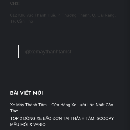
CH3:
012 Khu vực Thạnh Huề, P. Thường Thạnh, Q. Cái Răng,
TP. Cần Thơ
@xemaythanhtamct
BÀI VIẾT MỚI
Xe Máy Thành Tâm – Cửa Hàng Xe Lướt Lớn Nhất Cần
Thơ
TOP 2 DÒNG XE BÃO ĐƠN TẠI THÀNH TÂM: SCOOPY
MẪU MỚI & VARIO