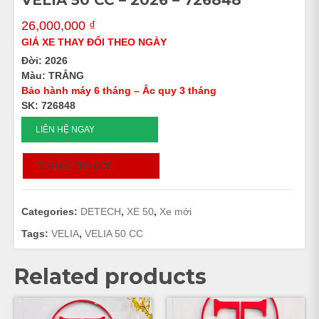
VELIA 50 CC – 2026 – 726848
26,000,000
₫
GIÁ XE THAY ĐỔI THEO NGÀY
Đời: 2026
Màu: TRẮNG
Bảo hành máy 6 tháng – Ắc quy 3 tháng
SK: 726848
VELIA
LIÊN HỆ NGAY
50
CC
TÍNH LÃI TRẢ GÓP
-
2026
-
Categories:
DETECH
,
XE 50
,
Xe mới
726848
quantity
Tags:
VELIA
,
VELIA 50 CC
Related products