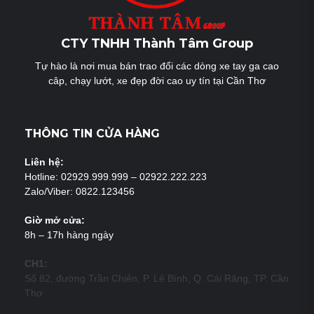
CTY TNHH Thành Tâm Group
Tự hào là nơi mua bán trao đổi các dòng xe tay ga cao
câp, chạy lướt, xe đẹp đời cao uy tín tại Cần Thơ
THÔNG TIN CỬA HÀNG
Liên hệ:
Hotline: 02929.999.999 – 02922.222.223
Zalo/Viber: 0822.123456
Giờ mở cửa:
8h – 17h hàng ngày
CH1:
Số 82, đường Trần Chiên, P. Lê Bình, Q. Cái Răng, TP. Cần
Thơ