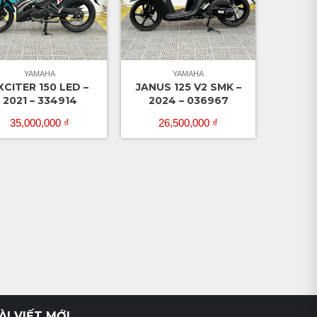
YAMAHA
YAMAHA
XCITER 150 LED –
JANUS 125 V2 SMK –
2021 – 334914
2024 – 036967
35,000,000
₫
26,500,000
₫
ÀI VIẾT MỚI