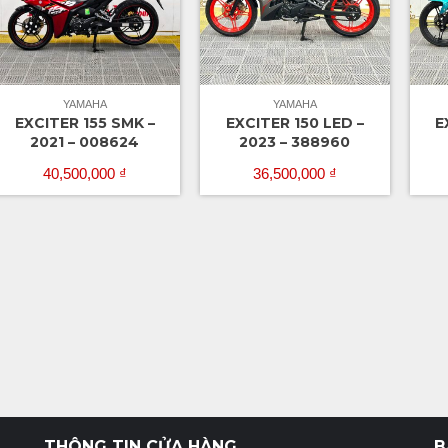
YAMAHA
YAMAHA
EXCITER 155 SMK –
EXCITER 150 LED –
E
2021 – 008624
2023 – 388960
40,500,000
₫
36,500,000
₫
THÔNG TIN CỬA HÀNG
B