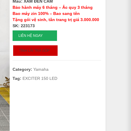
Màu: XÁM ĐEN CAM
Bảo hành máy 6 tháng – Ắc quy 3 tháng
Bao máy zin 100% – Bao sang tên
Tặng gói vệ sinh, tân trang trị giá 3.000.000
SK: 223173
EXCITER
LIÊN HỆ NGAY
150
LED
TÍNH LÃI TRẢ GÓP
-
2019
-
Category:
Yamaha
223173
quantity
Tag:
EXCITER 150 LED