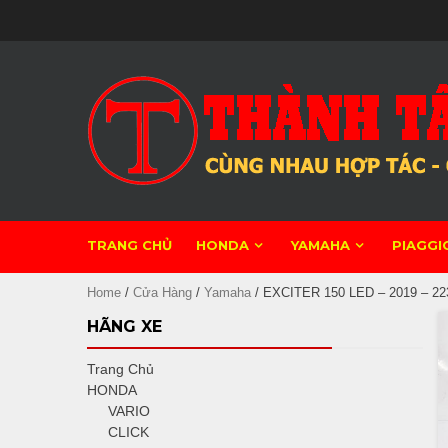
Skip
to
content
TRANG CHỦ
HONDA
YAMAHA
PIAGGI
Home
/
Cửa Hàng
/
Yamaha
/ EXCITER 150 LED – 2019 – 22
HÃNG XE
Trang Chủ
HONDA
VARIO
CLICK