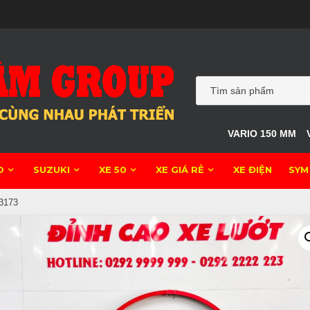
VARIO 150 MM
O
SUZUKI
XE 50
XE GIÁ RẺ
XE ĐIỆN
SYM
3173