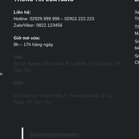
Liên hệ:
X
Hotline: 02929.999.999 – 02922.222.223
T
Zalo/Viber: 0822.123456
T
M
Giờ mở cửa:
So
8h – 17h hàng ngày
bi
So
CH1:
Ch
Số 82, đường Trần Chiên, P. Lê Bình, Q. Cái Răng, TP.
Cần Thơ
ao
CH3:
012 Khu vực Thạnh Huề, P. Thường Thạnh, Q. Cái
Răng, TP. Cần Thơ
@xemaythanhtamct