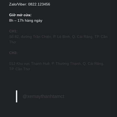
Zalo/Viber: 0822.123456
Giờ mở cửa:
8h – 17h hàng ngày
CH1:
Số 82, đường Trần Chiên, P. Lê Bình, Q. Cái Răng, TP. Cần
Thơ
CH3:
012 Khu vực Thạnh Huề, P. Thường Thạnh, Q. Cái Răng,
TP. Cần Thơ
@xemaythanhtamct