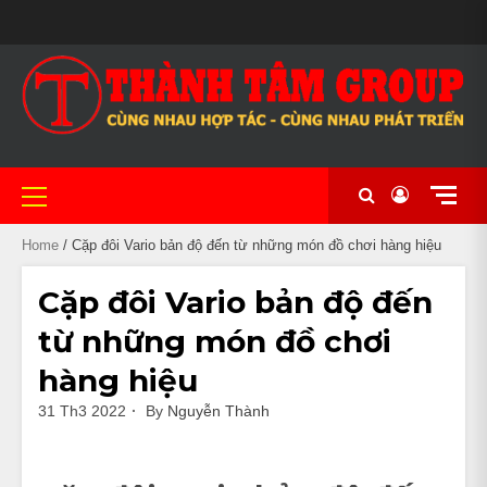
Skip
MAIN
to
BẢO
CẦM
CHÍNH
CỬA
CỬA
GIỎ
LIÊN
#20
MẪU
NHIỀU
XE
XE
XE
XE
NHÀ
TÀI
THANH
TIN
TRANG
XE
SLIDER
content
HÀNH
ĐỒ
SÁCH
HÀNG
HÀNG
HÀNG
HỆ
(KHÔNG
MÃ
DÒNG
CHẠY
CÔN
NỮ
PHÂN
NGHỈ
KHOẢN
TOÁN
TỨC
CHỦ
MÁY
BẢO
XE
ĐỀ)
ĐA
XE
LƯỚT
TAY
ĐẸP
KHỐI
KHÁCH
UY
MẬT
MÁY
DẠNG
NHẬP
THỂ
LỚN
SẠN
TÍN
CHẤT
KHẨU
THAO
TẠI
LƯỢNG
CẦN
TẠI
THƠ
Primary
CẦN
Menu
THƠ
Home
/ Cặp đôi Vario bản độ đến từ những món đồ chơi hàng hiệu
Cặp đôi Vario bản độ đến
từ những món đồ chơi
hàng hiệu
31 Th3 2022
By
Nguyễn Thành