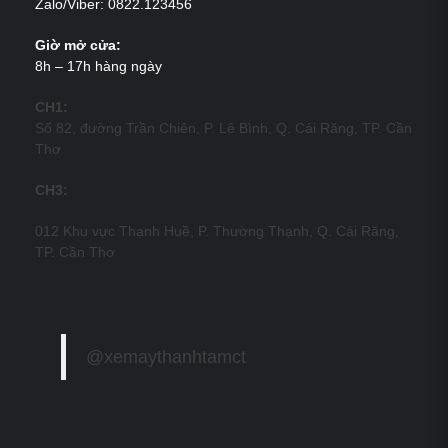
Zalo/Viber: 0822.123456
Giờ mở cửa:
8h – 17h hàng ngày
CH1:
Số 82, đường Trần Chiên, P. Lê Bình, Q. Cái Răng, TP. Cần
Thơ
CH3:
012 Khu vực Thạnh Huề, P. Thường Thạnh, Q. Cái Răng,
TP. Cần Thơ
@xemaythanhtamct